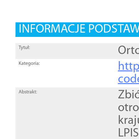
INFORMACJE PODSTA
Orto
Tytuł:
http
Kategoria:
cod
Zbi
Abstrakt:
otr
kra
LPI