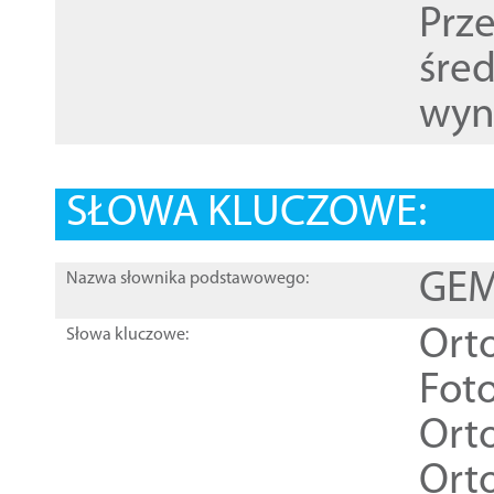
Prz
śre
wyn
SŁOWA KLUCZOWE:
GEME
Nazwa słownika podstawowego:
Ort
Słowa kluczowe:
Foto
Ort
Ort