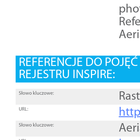
pho
Refe
Aer
REFERENCJE DO POJĘ
REJESTRU INSPIRE:
Rast
Słowo kluczowe:
htt
URL:
Aer
Słowo kluczowe: