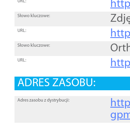
htt
URL:
Zdję
Słowo kluczowe:
htt
URL:
Ort
Słowo kluczowe:
http
URL:
ADRES ZASOBU:
http
Adres zasobu z dystrybucji:
gpm