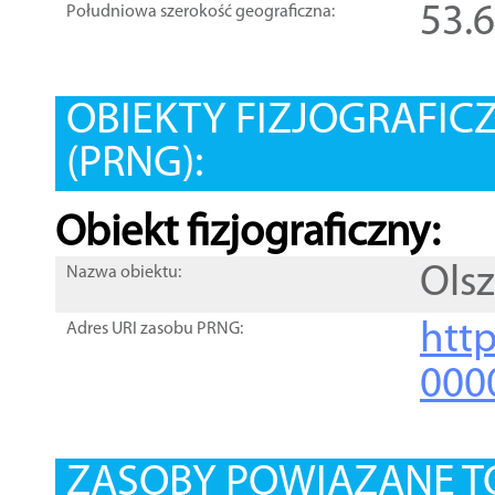
53.
Południowa szerokość geograficzna:
OBIEKTY FIZJOGRAFIC
(PRNG):
Obiekt fizjograficzny:
Ols
Nazwa obiektu:
http
Adres URI zasobu PRNG:
000
ZASOBY POWIĄZANE T