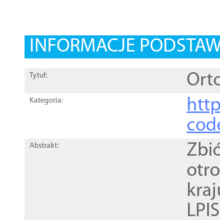
INFORMACJE PODSTA
Orto
Tytuł:
http
Kategoria:
cod
Zbi
Abstrakt:
otr
kra
LPI