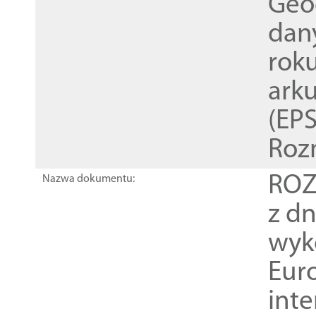
Geod
dan
rok
ark
(EPS
Roz
ROZ
Nazwa dokumentu:
z dn
wyk
Euro
inte