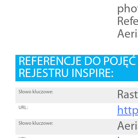
pho
Refe
Aer
REFERENCJE DO POJĘ
REJESTRU INSPIRE:
Rast
Słowo kluczowe:
htt
URL:
Aer
Słowo kluczowe: