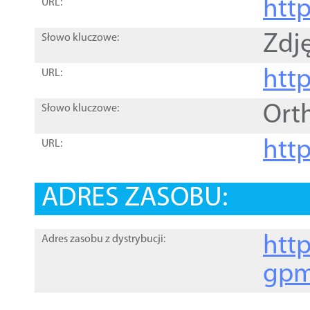
htt
URL:
Zdję
Słowo kluczowe:
htt
URL:
Ort
Słowo kluczowe:
http
URL:
ADRES ZASOBU:
http
Adres zasobu z dystrybucji:
gpm