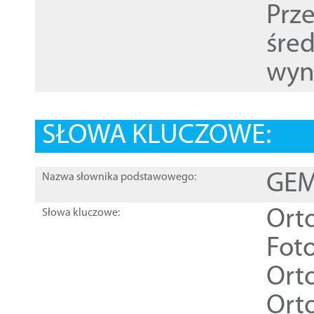
Prz
śre
wyn
SŁOWA KLUCZOWE:
GEME
Nazwa słownika podstawowego:
Ort
Słowa kluczowe:
Foto
Ort
Ort