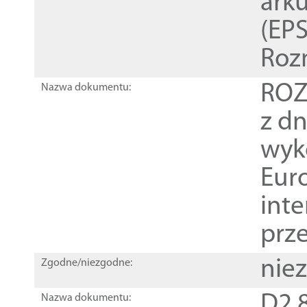
ark
(EPS
Roz
ROZ
Nazwa dokumentu:
z dn
wyk
Euro
inte
prz
nie
Zgodne/niezgodne:
D2.8
Nazwa dokumentu: