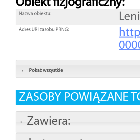
Obiekt fizjograficzny:
Len
Nazwa obiektu:
http
Adres URI zasobu PRNG:
000
Pokaż wszystkie
ZASOBY POWIĄZANE T
Zawiera: