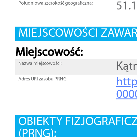
51.
Południowa szerokość geograficzna:
MIEJSCOWOŚCI ZAWART
Miejscowość:
Kąt
Nazwa miejscowości:
htt
Adres URI zasobu PRNG:
000
OBIEKTY FIZJOGRAFIC
(PRNG):