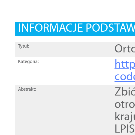
INFORMACJE PODSTA
Orto
Tytuł:
http
Kategoria:
cod
Zbi
Abstrakt:
otr
kra
LPI