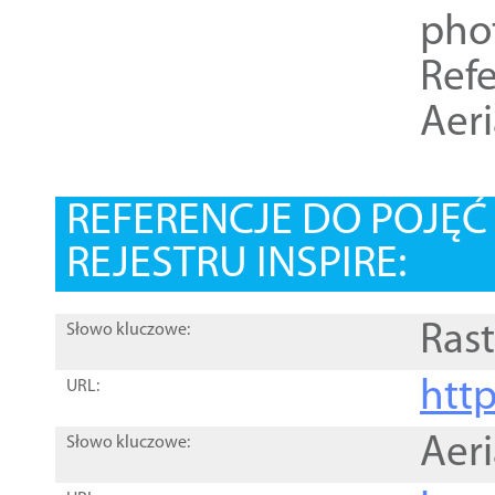
pho
Refe
Aer
REFERENCJE DO POJĘ
REJESTRU INSPIRE:
Rast
Słowo kluczowe:
htt
URL:
Aer
Słowo kluczowe: