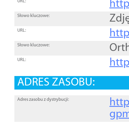
htt
URL:
Zdję
Słowo kluczowe:
htt
URL:
Ort
Słowo kluczowe:
http
URL:
ADRES ZASOBU:
http
Adres zasobu z dystrybucji:
gpm