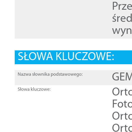
Prz
śre
wyn
SŁOWA KLUCZOWE:
GEME
Nazwa słownika podstawowego:
Ort
Słowa kluczowe:
Foto
Ort
Ort