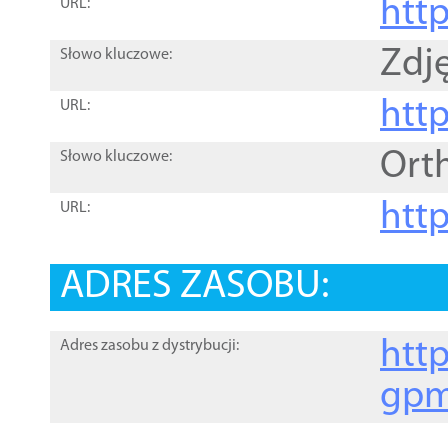
htt
URL:
Zdję
Słowo kluczowe:
htt
URL:
Ort
Słowo kluczowe:
http
URL:
ADRES ZASOBU:
http
Adres zasobu z dystrybucji:
gpm