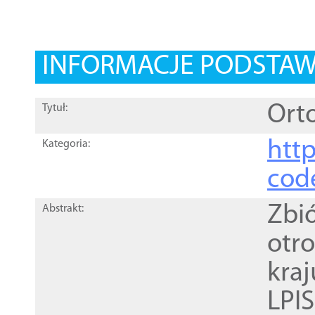
INFORMACJE PODSTA
Orto
Tytuł:
http
Kategoria:
cod
Zbi
Abstrakt:
otr
kra
LPI