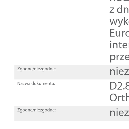
z dn
wyk
Euro
inte
prz
nie
Zgodne/niezgodne:
D2.8
Nazwa dokumentu:
Orth
nie
Zgodne/niezgodne: