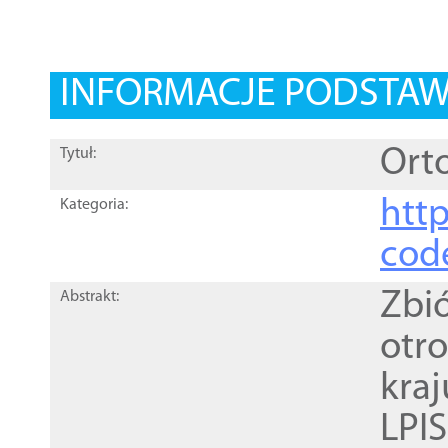
INFORMACJE PODSTA
Orto
Tytuł:
http
Kategoria:
cod
Zbi
Abstrakt:
otr
kra
LPI