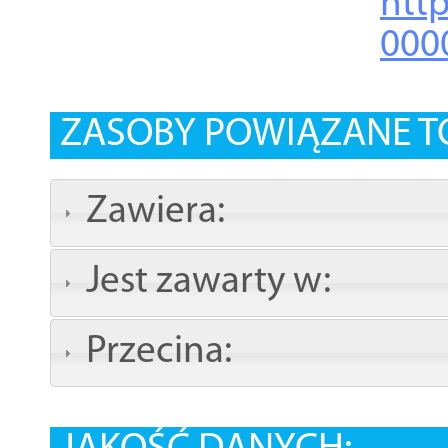
http
000
ZASOBY POWIĄZANE T
Zawiera:
Jest zawarty w:
Przecina: