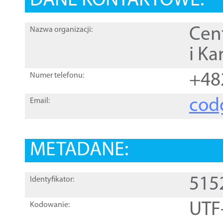
DANE KONTAKTOWE:
Cen
Nazwa organizacji:
i Ka
+48
Numer telefonu:
cod
Email:
METADANE:
515
Identyfikator:
UTF
Kodowanie: