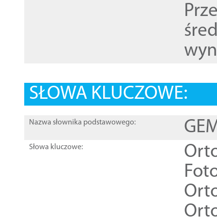
Prz
śre
wyn
SŁOWA KLUCZOWE:
GEME
Nazwa słownika podstawowego:
Ort
Słowa kluczowe:
Foto
Ort
Ort