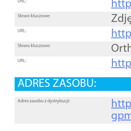
htt
URL:
Zdję
Słowo kluczowe:
htt
URL:
Ort
Słowo kluczowe:
http
URL:
ADRES ZASOBU:
http
Adres zasobu z dystrybucji:
gpm