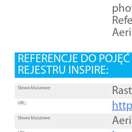
pho
Refe
Aer
REFERENCJE DO POJĘ
REJESTRU INSPIRE:
Rast
Słowo kluczowe:
htt
URL:
Aer
Słowo kluczowe: