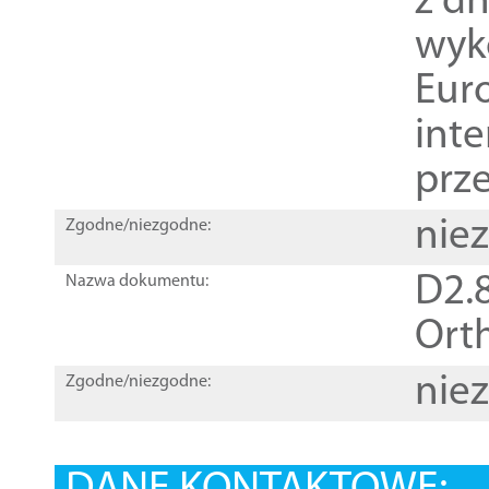
z dn
wyk
Euro
inte
prz
nie
Zgodne/niezgodne:
D2.8
Nazwa dokumentu:
Orth
nie
Zgodne/niezgodne: