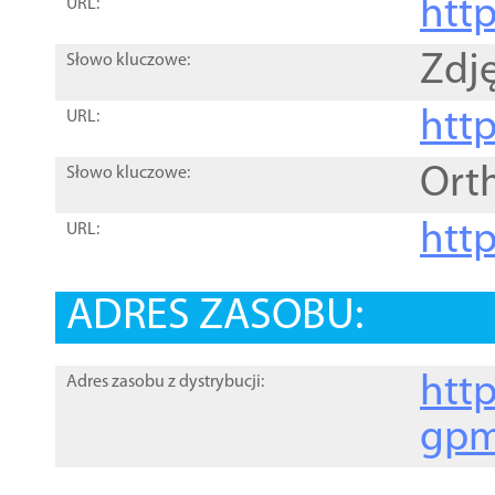
htt
URL:
Zdję
Słowo kluczowe:
htt
URL:
Ort
Słowo kluczowe:
http
URL:
ADRES ZASOBU:
http
Adres zasobu z dystrybucji:
gpm