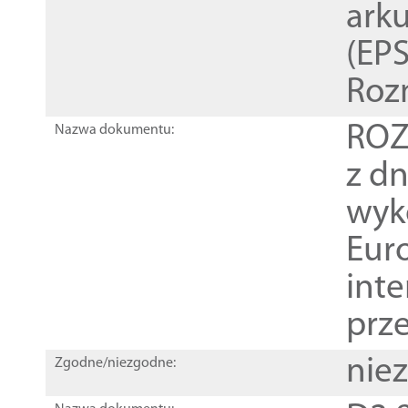
ark
(EPS
Roz
ROZ
Nazwa dokumentu:
z dn
wyk
Euro
inte
prz
nie
Zgodne/niezgodne: