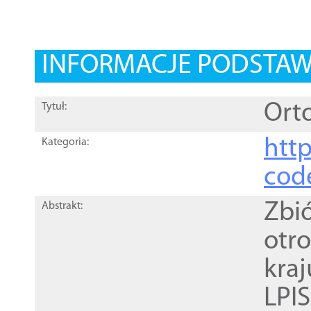
INFORMACJE PODSTA
Orto
Tytuł:
http
Kategoria:
cod
Zbi
Abstrakt:
otr
kra
LPI