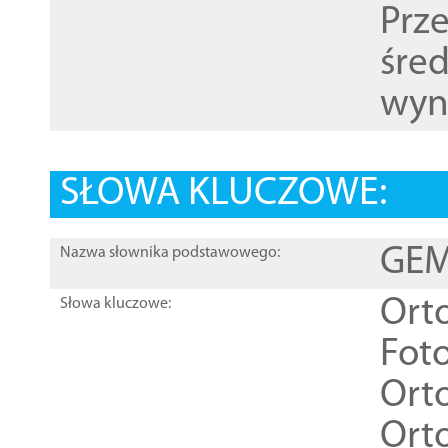
Prz
śre
wyn
SŁOWA KLUCZOWE:
GEME
Nazwa słownika podstawowego:
Ort
Słowa kluczowe:
Foto
Ort
Ort