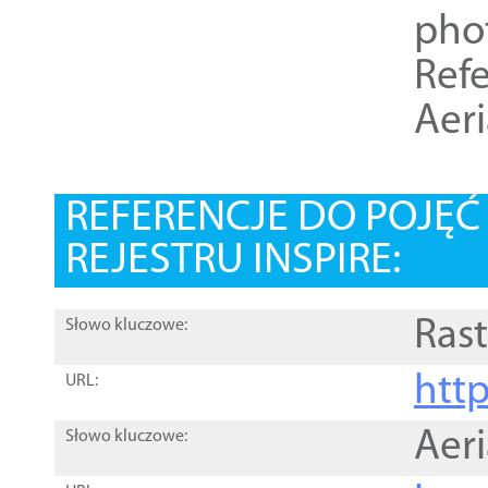
pho
Refe
Aer
REFERENCJE DO POJĘ
REJESTRU INSPIRE:
Rast
Słowo kluczowe:
htt
URL:
Aer
Słowo kluczowe: