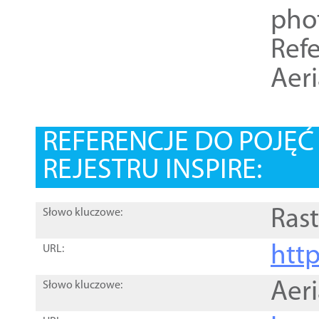
pho
Refe
Aer
REFERENCJE DO POJĘ
REJESTRU INSPIRE:
Rast
Słowo kluczowe:
htt
URL:
Aer
Słowo kluczowe: