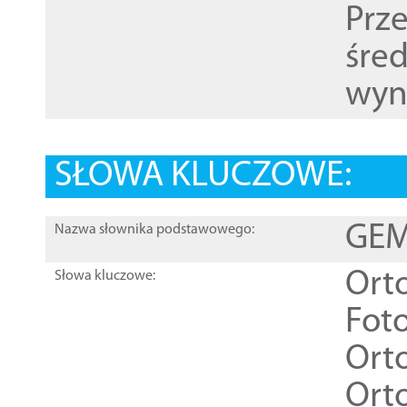
Prz
śre
wyn
SŁOWA KLUCZOWE:
GEME
Nazwa słownika podstawowego:
Ort
Słowa kluczowe:
Foto
Ort
Ort