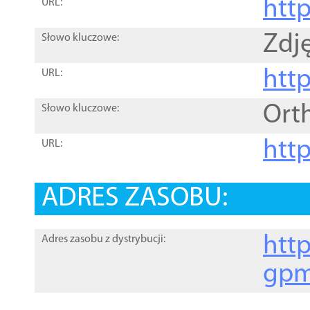
htt
URL:
Zdję
Słowo kluczowe:
htt
URL:
Ort
Słowo kluczowe:
http
URL:
ADRES ZASOBU:
http
Adres zasobu z dystrybucji:
gpm