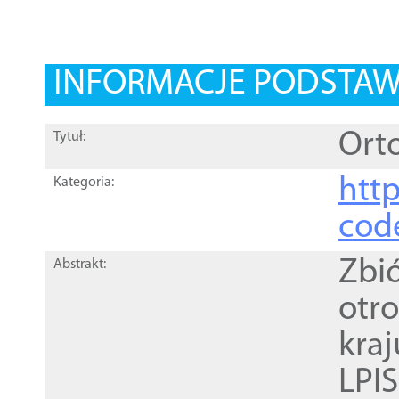
INFORMACJE PODSTA
Orto
Tytuł:
http
Kategoria:
cod
Zbi
Abstrakt:
otr
kra
LPI