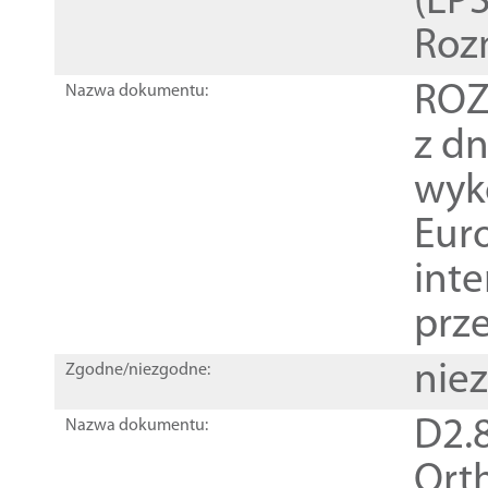
(EPS
Roz
ROZ
Nazwa dokumentu:
z dn
wyk
Euro
inte
prz
nie
Zgodne/niezgodne:
D2.8
Nazwa dokumentu:
Orth