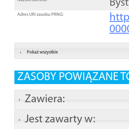
Byst
Nazwa obiektu:
http
Adres URI zasobu PRNG:
000
Pokaż wszystkie
ZASOBY POWIĄZANE T
Zawiera:
Jest zawarty w: