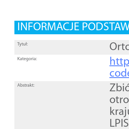
INFORMACJE PODSTA
Orto
Tytuł:
http
Kategoria:
cod
Zbi
Abstrakt:
otr
kra
LPI