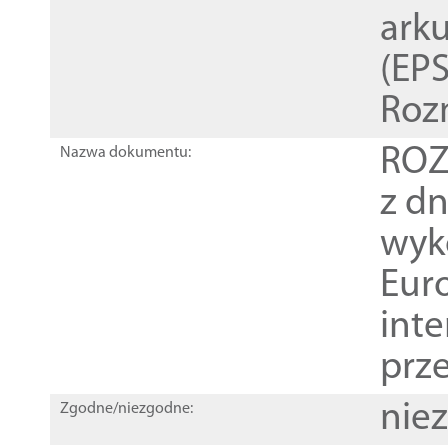
ark
(EPS
Roz
ROZ
Nazwa dokumentu:
z dn
wyk
Euro
inte
prz
nie
Zgodne/niezgodne: