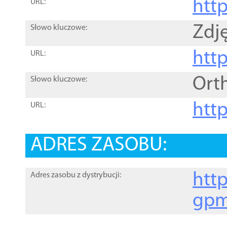
htt
URL:
Zdję
Słowo kluczowe:
htt
URL:
Ort
Słowo kluczowe:
http
URL:
ADRES ZASOBU:
http
Adres zasobu z dystrybucji:
gpm