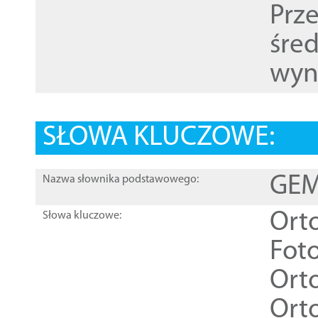
Prz
śre
wyn
SŁOWA KLUCZOWE:
GEME
Nazwa słownika podstawowego:
Ort
Słowa kluczowe:
Foto
Ort
Ort