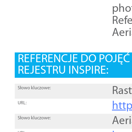
pho
Refe
Aer
REFERENCJE DO POJĘ
REJESTRU INSPIRE:
Rast
Słowo kluczowe:
htt
URL:
Aer
Słowo kluczowe: