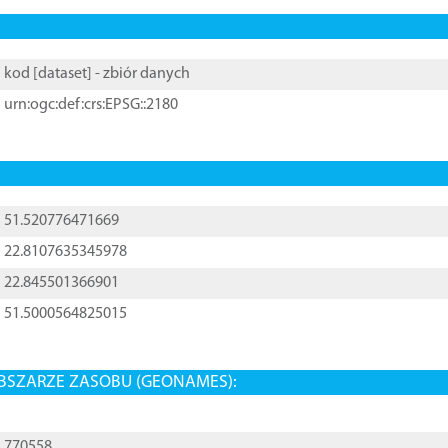
kod [
dataset
] - zbiór danych
urn:ogc:def:crs:EPSG::2180
51.520776471669
22.8107635345978
22.845501366901
51.5000564825015
BSZARZE ZASOBU (GEONAMES):
770558