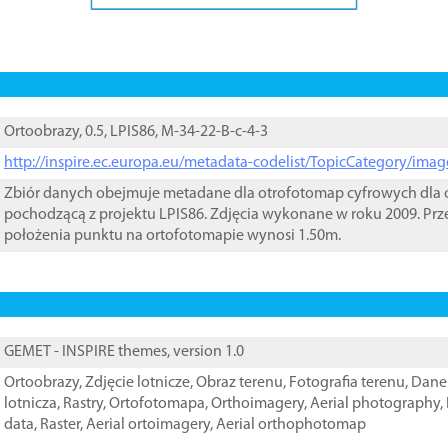
Ortoobrazy, 0.5, LPIS86, M-34-22-B-c-4-3
http://inspire.ec.europa.eu/metadata-codelist/TopicCategory/im
Zbiór danych obejmuje metadane dla otrofotomap cyfrowych dla o
pochodzącą z projektu LPIS86. Zdjęcia wykonane w roku 2009. Prz
położenia punktu na ortofotomapie wynosi 1.50m.
GEMET - INSPIRE themes, version 1.0
Ortoobrazy
,
Zdjęcie lotnicze
,
Obraz terenu
,
Fotografia terenu
,
Dane 
lotnicza
,
Rastry
,
Ortofotomapa
,
Orthoimagery
,
Aerial photography
,
data
,
Raster
,
Aerial ortoimagery
,
Aerial orthophotomap