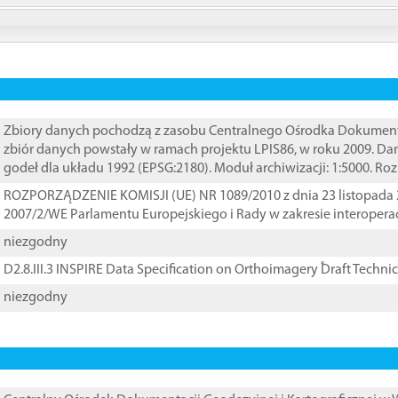
Zbiory danych pochodzą z zasobu Centralnego Ośrodka Dokumentacj
zbiór danych powstały w ramach projektu LPIS86, w roku 2009. D
godeł dla układu 1992 (EPSG:2180). Moduł archiwizacji: 1:5000. Ro
ROZPORZĄDZENIE KOMISJI (UE) NR 1089/2010 z dnia 23 listopada 
2007/2/WE Parlamentu Europejskiego i Rady w zakresie interopera
niezgodny
D2.8.III.3 INSPIRE Data Specification on Orthoimagery ֠Draft Techni
niezgodny