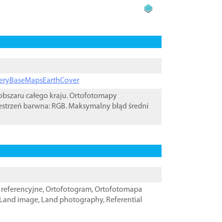
ageryBaseMapsEarthCover
bszaru całego kraju. Ortofotomapy
estrzeń barwna: RGB. Maksymalny błąd średni
referencyjne
,
Ortofotogram
,
Ortofotomapa
Land image
,
Land photography
,
Referential