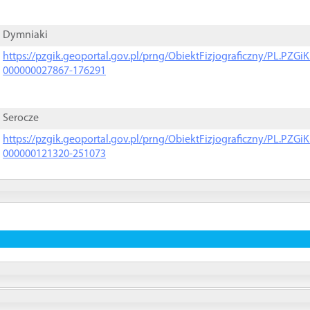
Dymniaki
https://pzgik.geoportal.gov.pl/prng/ObiektFizjograficzny/PL.PZG
000000027867-176291
Serocze
https://pzgik.geoportal.gov.pl/prng/ObiektFizjograficzny/PL.PZG
000000121320-251073