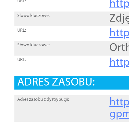
htt
URL:
Zdję
Słowo kluczowe:
htt
URL:
Ort
Słowo kluczowe:
http
URL:
ADRES ZASOBU:
http
Adres zasobu z dystrybucji:
gpm