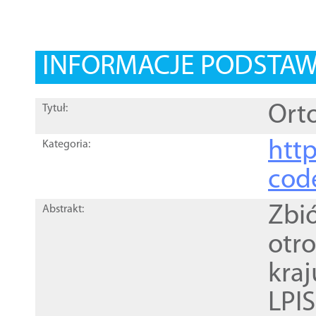
INFORMACJE PODSTA
Orto
Tytuł:
http
Kategoria:
cod
Zbi
Abstrakt:
otr
kra
LPI