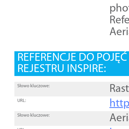
pho
Refe
Aer
REFERENCJE DO POJĘ
REJESTRU INSPIRE:
Rast
Słowo kluczowe:
htt
URL:
Aer
Słowo kluczowe: