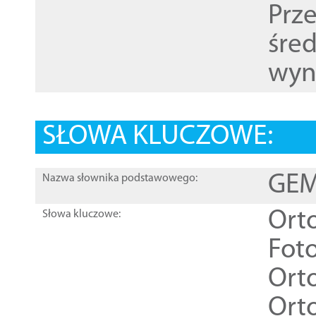
Prz
śre
wyn
SŁOWA KLUCZOWE:
GEME
Nazwa słownika podstawowego:
Ort
Słowa kluczowe:
Foto
Ort
Ort