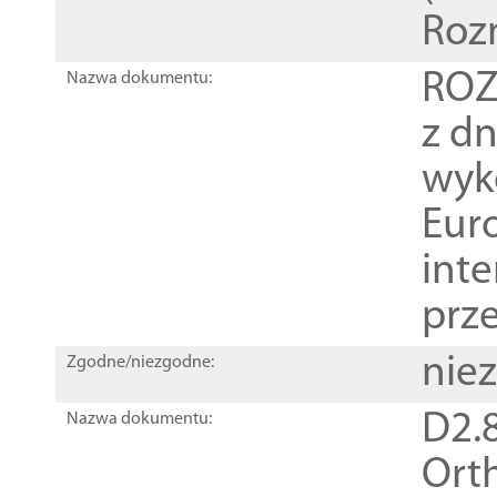
Roz
ROZ
Nazwa dokumentu:
z dn
wyk
Euro
inte
prz
nie
Zgodne/niezgodne:
D2.8
Nazwa dokumentu:
Orth