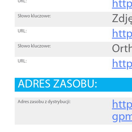
htt
URL:
Zdję
Słowo kluczowe:
htt
URL:
Ort
Słowo kluczowe:
http
URL:
ADRES ZASOBU:
http
Adres zasobu z dystrybucji:
gpm