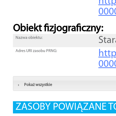
http
000
Obiekt fizjograficzny:
Star
Nazwa obiektu:
http
Adres URI zasobu PRNG:
000
Pokaż wszystkie
ZASOBY POWIĄZANE T