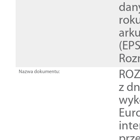
dan
rok
ark
(EPS
Roz
ROZ
Nazwa dokumentu:
z dn
wyk
Euro
inte
prz