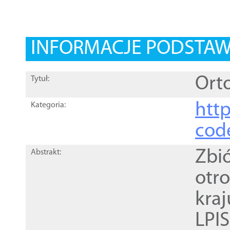
INFORMACJE PODSTA
Orto
Tytuł:
http
Kategoria:
cod
Zbi
Abstrakt:
otr
kra
LPI