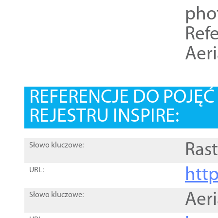
pho
Refe
Aer
REFERENCJE DO POJĘ
REJESTRU INSPIRE:
Rast
Słowo kluczowe:
htt
URL:
Aer
Słowo kluczowe: