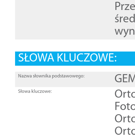
Prz
śre
wyn
SŁOWA KLUCZOWE:
GEME
Nazwa słownika podstawowego:
Ort
Słowa kluczowe:
Foto
Ort
Ort