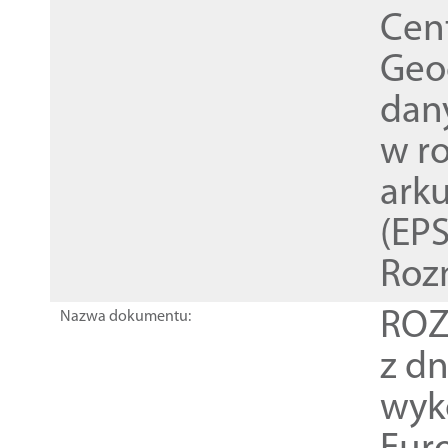
Cen
Geod
dan
w r
ark
(EPS
Roz
ROZ
Nazwa dokumentu:
z dn
wyk