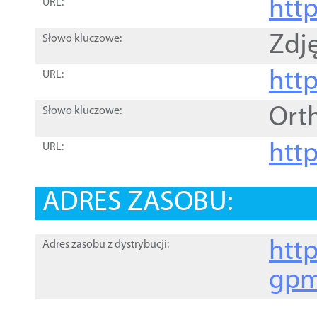
htt
URL:
Zdję
Słowo kluczowe:
htt
URL:
Ort
Słowo kluczowe:
http
URL:
ADRES ZASOBU:
http
Adres zasobu z dystrybucji:
gpm