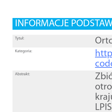
INFORMACJE PODSTA
Orto
Tytuł:
http
Kategoria:
cod
Zbi
Abstrakt:
otr
kra
LPI