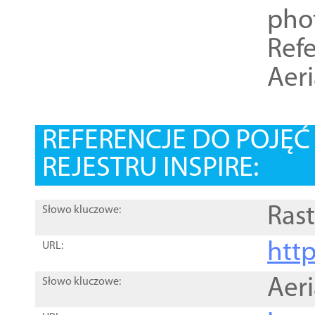
pho
Refe
Aer
REFERENCJE DO POJĘ
REJESTRU INSPIRE:
Rast
Słowo kluczowe:
htt
URL:
Aer
Słowo kluczowe: