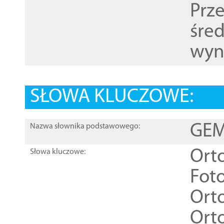
Prz
śre
wyn
SŁOWA KLUCZOWE:
GEME
Nazwa słownika podstawowego:
Ort
Słowa kluczowe:
Foto
Ort
Ort