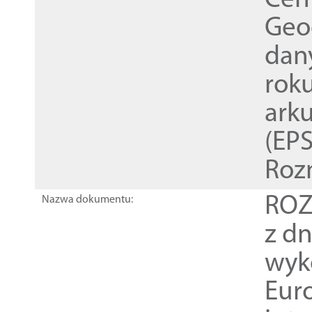
Cen
Geod
dan
rok
ark
(EPS
Roz
ROZ
Nazwa dokumentu:
z dn
wyk
Euro