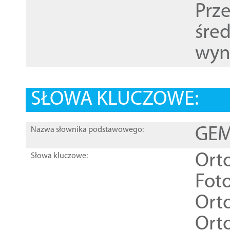
Prz
śre
wyn
SŁOWA KLUCZOWE:
GEME
Nazwa słownika podstawowego:
Ort
Słowa kluczowe:
Foto
Ort
Ort