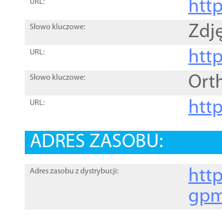
htt
URL:
Zdję
Słowo kluczowe:
htt
URL:
Ort
Słowo kluczowe:
http
URL:
ADRES ZASOBU:
http
Adres zasobu z dystrybucji:
gpm