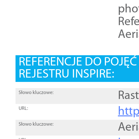
pho
Refe
Aer
REFERENCJE DO POJĘ
REJESTRU INSPIRE:
Rast
Słowo kluczowe:
htt
URL:
Aer
Słowo kluczowe: