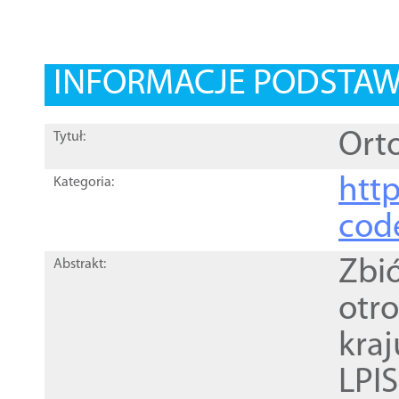
INFORMACJE PODSTA
Orto
Tytuł:
http
Kategoria:
cod
Zbi
Abstrakt:
otr
kra
LPI