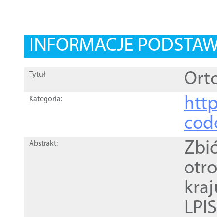
INFORMACJE PODSTA
Orto
Tytuł:
http
Kategoria:
cod
Zbi
Abstrakt:
otr
kra
LPI