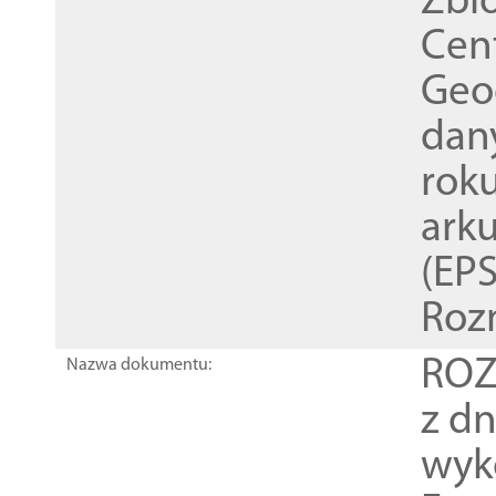
Zbi
Cen
Geod
dan
rok
ark
(EPS
Roz
ROZ
Nazwa dokumentu:
z dn
wyk