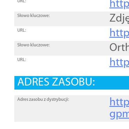
htt
URL:
Zdję
Słowo kluczowe:
htt
URL:
Ort
Słowo kluczowe:
http
URL:
ADRES ZASOBU:
http
Adres zasobu z dystrybucji:
gpm