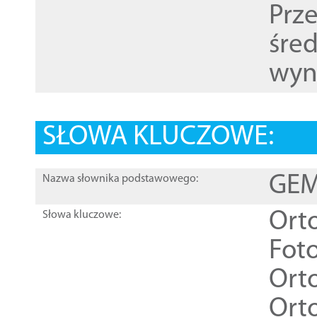
Prz
śre
wyn
SŁOWA KLUCZOWE:
GEME
Nazwa słownika podstawowego:
Ort
Słowa kluczowe:
Foto
Ort
Ort