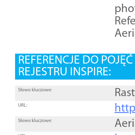
pho
Refe
Aer
REFERENCJE DO POJĘ
REJESTRU INSPIRE:
Rast
Słowo kluczowe:
htt
URL:
Aer
Słowo kluczowe: