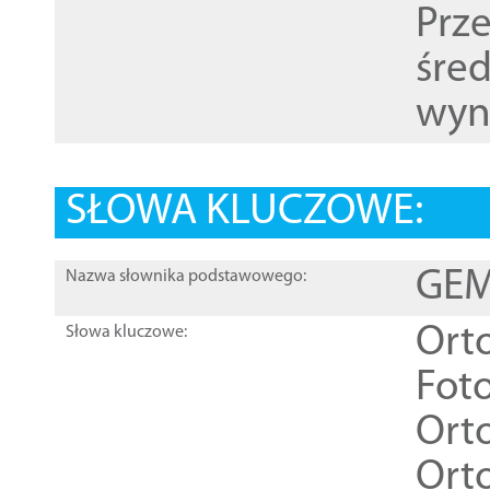
Prz
śre
wyn
SŁOWA KLUCZOWE:
GEME
Nazwa słownika podstawowego:
Ort
Słowa kluczowe:
Foto
Ort
Ort