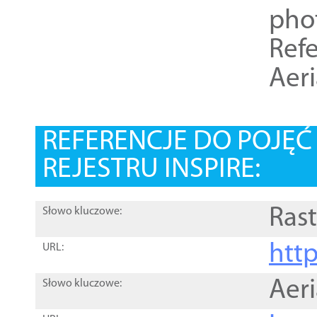
pho
Refe
Aer
REFERENCJE DO POJĘ
REJESTRU INSPIRE:
Rast
Słowo kluczowe:
htt
URL:
Aer
Słowo kluczowe: