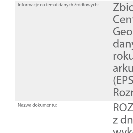
Zbi
Informacje na temat danych źródłowych:
Cen
Geod
dan
rok
ark
(EPS
Roz
ROZ
Nazwa dokumentu:
z dn
wyk