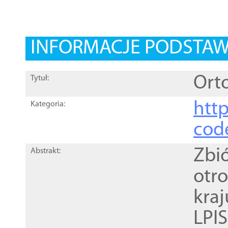
INFORMACJE PODSTA
Orto
Tytuł:
http
Kategoria:
cod
Zbi
Abstrakt:
otr
kra
LPI