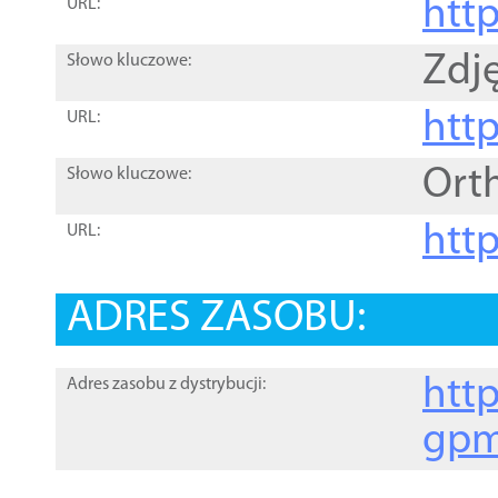
htt
URL:
Zdję
Słowo kluczowe:
htt
URL:
Ort
Słowo kluczowe:
http
URL:
ADRES ZASOBU:
http
Adres zasobu z dystrybucji:
gpm