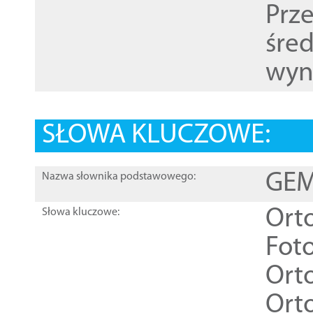
Prz
śre
wyn
SŁOWA KLUCZOWE:
GEME
Nazwa słownika podstawowego:
Ort
Słowa kluczowe:
Foto
Ort
Ort