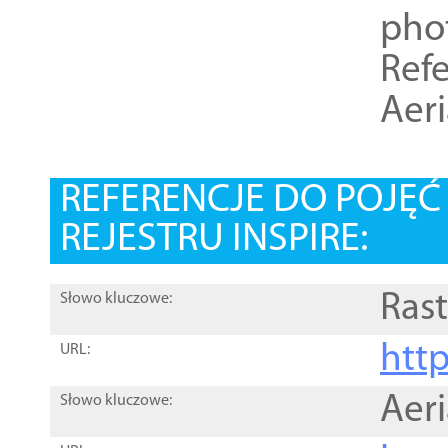
pho
Refe
Aer
REFERENCJE DO POJĘ
REJESTRU INSPIRE:
Rast
Słowo kluczowe:
htt
URL:
Aer
Słowo kluczowe: