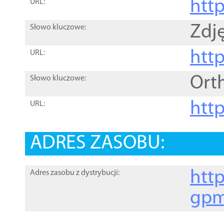
htt
URL:
Zdję
Słowo kluczowe:
htt
URL:
Ort
Słowo kluczowe:
http
URL:
ADRES ZASOBU:
http
Adres zasobu z dystrybucji:
gpm