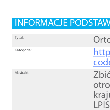
INFORMACJE PODSTA
Orto
Tytuł:
http
Kategoria:
cod
Zbi
Abstrakt:
otr
kra
LPI