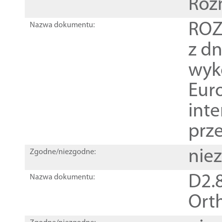
Roz
ROZ
Nazwa dokumentu:
z dn
wyk
Euro
inte
prz
nie
Zgodne/niezgodne:
D2.8
Nazwa dokumentu:
Orth