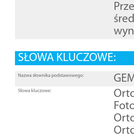
Prz
śre
wyn
SŁOWA KLUCZOWE:
GEME
Nazwa słownika podstawowego:
Ort
Słowa kluczowe:
Foto
Ort
Ort