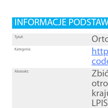
INFORMACJE PODSTA
Orto
Tytuł:
http
Kategoria:
cod
Zbi
Abstrakt:
otr
kra
LPI