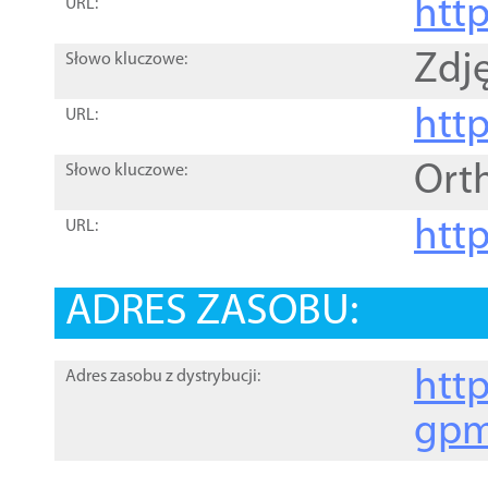
htt
URL:
Zdję
Słowo kluczowe:
htt
URL:
Ort
Słowo kluczowe:
http
URL:
ADRES ZASOBU:
http
Adres zasobu z dystrybucji:
gpm