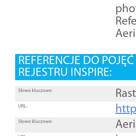
pho
Refe
Aer
REFERENCJE DO POJĘ
REJESTRU INSPIRE:
Rast
Słowo kluczowe:
htt
URL:
Aer
Słowo kluczowe: