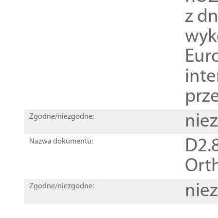
z dn
wyk
Euro
inte
prz
nie
Zgodne/niezgodne:
D2.8
Nazwa dokumentu:
Orth
nie
Zgodne/niezgodne: