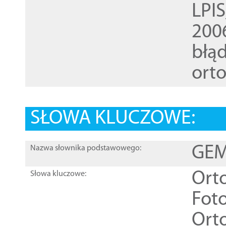
LPI
200
błąd
ort
SŁOWA KLUCZOWE:
GEME
Nazwa słownika podstawowego:
Ort
Słowa kluczowe:
Foto
Ort