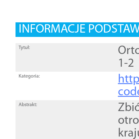
INFORMACJE PODSTA
Orto
Tytuł:
1-2
http
Kategoria:
cod
Zbi
Abstrakt:
otr
kra