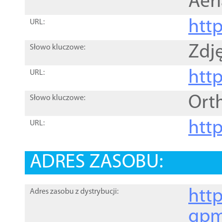
Aer
htt
URL:
Zdję
Słowo kluczowe:
htt
URL:
Ort
Słowo kluczowe:
http
URL:
ADRES ZASOBU:
http
Adres zasobu z dystrybucji:
gpm