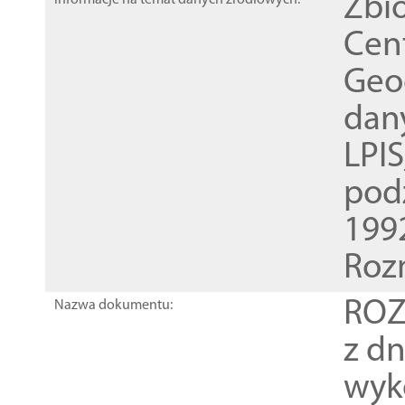
Zbi
Informacje na temat danych źródłowych:
Cen
Geod
dan
LPI
pod
1992
Roz
ROZ
Nazwa dokumentu:
z dn
wyk