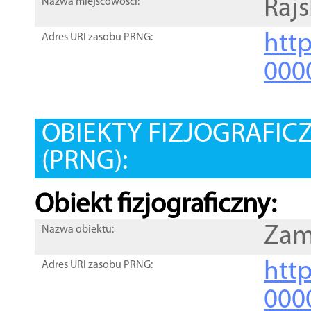
Rajs
Nazwa miejscowości:
htt
Adres URI zasobu PRNG:
000
OBIEKTY FIZJOGRAFIC
(PRNG):
Obiekt fizjograficzny:
Zam
Nazwa obiektu:
http
Adres URI zasobu PRNG:
000