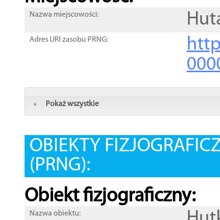
Huta
Nazwa miejscowości:
htt
Adres URI zasobu PRNG:
000
Pokaż wszystkie
OBIEKTY FIZJOGRAFIC
(PRNG):
Obiekt fizjograficzny:
Hut
Nazwa obiektu: