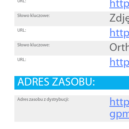
htt
URL:
Zdję
Słowo kluczowe:
htt
URL:
Ort
Słowo kluczowe:
http
URL:
ADRES ZASOBU:
http
Adres zasobu z dystrybucji:
gpm