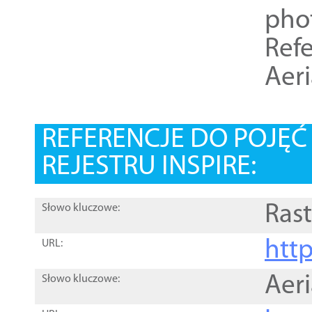
pho
Refe
Aer
REFERENCJE DO POJĘ
REJESTRU INSPIRE:
Rast
Słowo kluczowe:
htt
URL:
Aer
Słowo kluczowe: