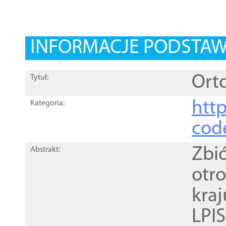
INFORMACJE PODSTA
Orto
Tytuł:
http
Kategoria:
cod
Zbi
Abstrakt:
otr
kra
LPI