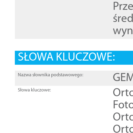
Prz
śre
wyn
SŁOWA KLUCZOWE:
GEME
Nazwa słownika podstawowego:
Ort
Słowa kluczowe:
Foto
Ort
Ort