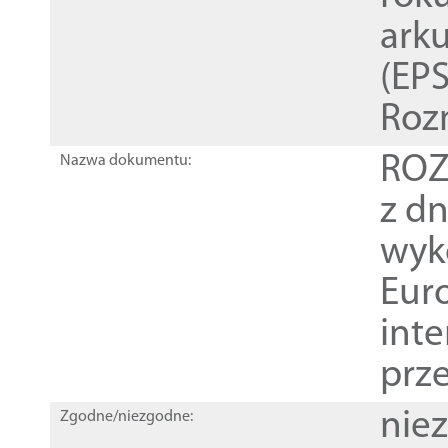
ark
(EPS
Roz
ROZ
Nazwa dokumentu:
z dn
wyk
Euro
inte
prz
nie
Zgodne/niezgodne: