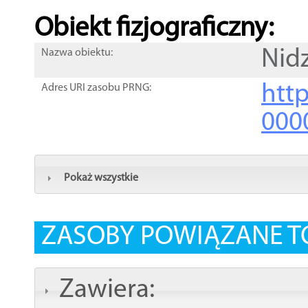
Obiekt fizjograficzny:
Nid
Nazwa obiektu:
http
Adres URI zasobu PRNG:
000
Pokaż wszystkie
ZASOBY POWIĄZANE T
Zawiera: