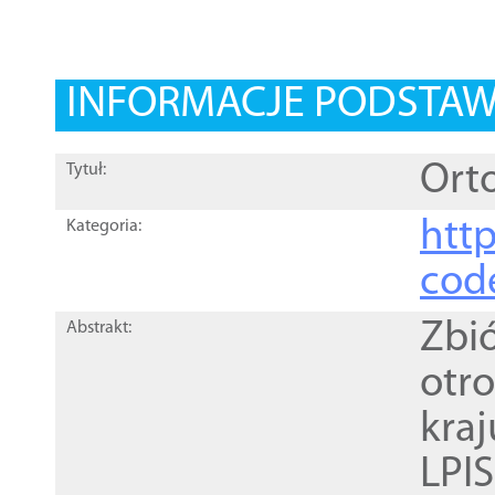
INFORMACJE PODSTA
Orto
Tytuł:
http
Kategoria:
cod
Zbi
Abstrakt:
otr
kra
LPI