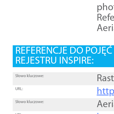
pho
Refe
Aer
REFERENCJE DO POJĘ
REJESTRU INSPIRE:
Rast
Słowo kluczowe:
htt
URL:
Aer
Słowo kluczowe: