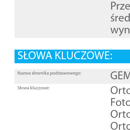
Prz
śre
wyn
SŁOWA KLUCZOWE:
GEME
Nazwa słownika podstawowego:
Ort
Słowa kluczowe:
Foto
Ort
Ort