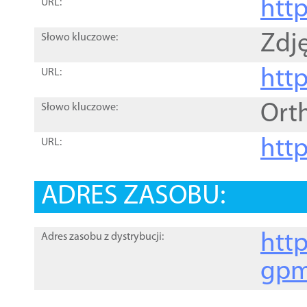
htt
URL:
Zdję
Słowo kluczowe:
htt
URL:
Ort
Słowo kluczowe:
http
URL:
ADRES ZASOBU:
http
Adres zasobu z dystrybucji:
gpm