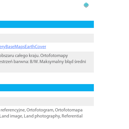
ageryBaseMapsEarthCover
bszaru całego kraju. Ortofotomapy
estrzeń barwna: B/W. Maksymalny błąd średni
referencyjne
,
Ortofotogram
,
Ortofotomapa
Land image
,
Land photography
,
Referential