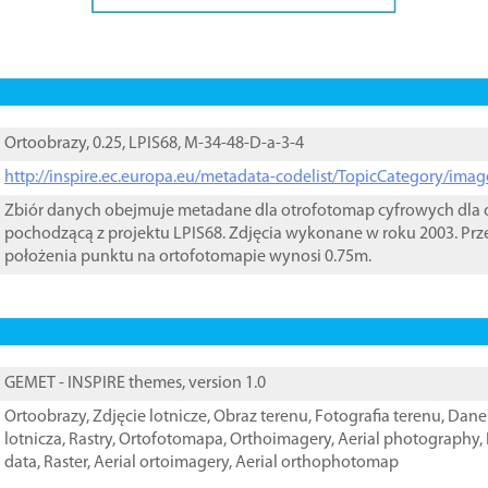
Ortoobrazy, 0.25, LPIS68, M-34-48-D-a-3-4
http://inspire.ec.europa.eu/metadata-codelist/TopicCategory/im
Zbiór danych obejmuje metadane dla otrofotomap cyfrowych dla o
pochodzącą z projektu LPIS68. Zdjęcia wykonane w roku 2003. Prz
położenia punktu na ortofotomapie wynosi 0.75m.
GEMET - INSPIRE themes, version 1.0
Ortoobrazy
,
Zdjęcie lotnicze
,
Obraz terenu
,
Fotografia terenu
,
Dane 
lotnicza
,
Rastry
,
Ortofotomapa
,
Orthoimagery
,
Aerial photography
,
data
,
Raster
,
Aerial ortoimagery
,
Aerial orthophotomap