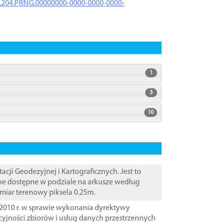
iK.204.PRNG.00000000-0000-0000-0000-
1
3
10
i Geodezyjnej i Kartograficznych. Jest to
ane dostępne w podziale na arkusze według
zmiar terenowy piksela 0.25m.
2010 r. w sprawie wykonania dyrektywy
cyjności zbiorów i usług danych przestrzennych