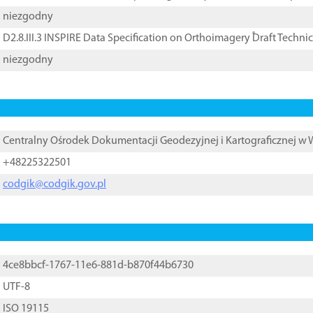
niezgodny
D2.8.III.3 INSPIRE Data Specification on Orthoimagery ֠Draft Techni
niezgodny
Centralny Ośrodek Dokumentacji Geodezyjnej i Kartograficznej w
+48225322501
codgik@codgik.gov.pl
4ce8bbcf-1767-11e6-881d-b870f44b6730
UTF-8
ISO 19115