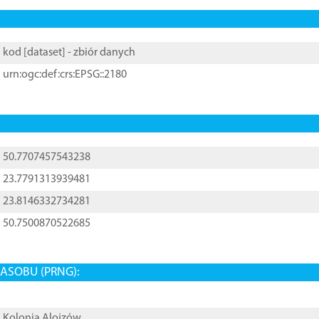
kod [
dataset
] - zbiór danych
urn:ogc:def:crs:EPSG::2180
50.7707457543238
23.7791313939481
23.8146332734281
50.7500870522685
ASOBU (PRNG):
Kolonia Alojzów