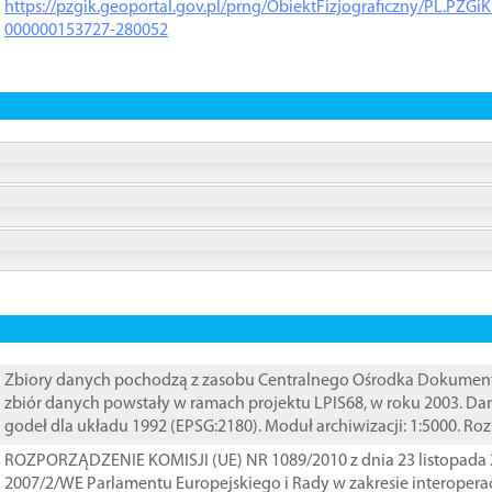
https://pzgik.geoportal.gov.pl/prng/ObiektFizjograficzny/PL.PZG
000000153727-280052
Zbiory danych pochodzą z zasobu Centralnego Ośrodka Dokumentacj
zbiór danych powstały w ramach projektu LPIS68, w roku 2003. D
godeł dla układu 1992 (EPSG:2180). Moduł archiwizacji: 1:5000. Ro
ROZPORZĄDZENIE KOMISJI (UE) NR 1089/2010 z dnia 23 listopada 
2007/2/WE Parlamentu Europejskiego i Rady w zakresie interopera