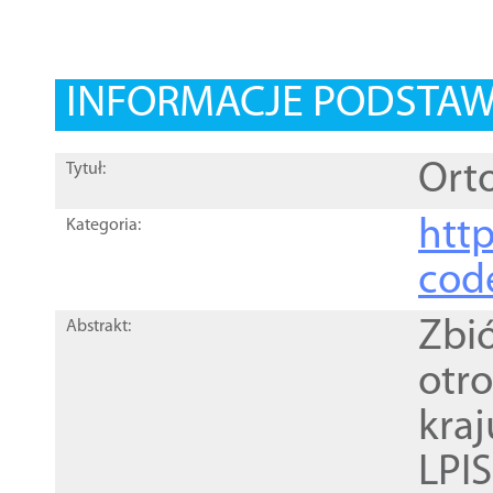
INFORMACJE PODSTA
Orto
Tytuł:
http
Kategoria:
cod
Zbi
Abstrakt:
otr
kra
LPI