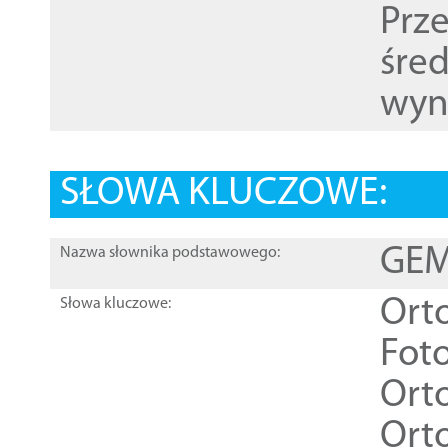
Prz
śre
wyn
SŁOWA KLUCZOWE:
GEME
Nazwa słownika podstawowego:
Ort
Słowa kluczowe:
Foto
Ort
Ort