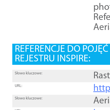
pho
Refe
Aer
REFERENCJE DO POJĘ
REJESTRU INSPIRE:
Rast
Słowo kluczowe:
htt
URL:
Aer
Słowo kluczowe: