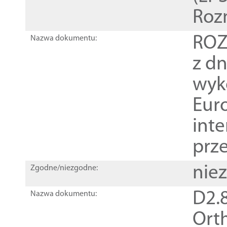
Roz
ROZ
Nazwa dokumentu:
z dn
wyk
Euro
inte
prz
nie
Zgodne/niezgodne:
D2.8
Nazwa dokumentu:
Orth