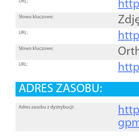
htt
URL:
Zdję
Słowo kluczowe:
htt
URL:
Ort
Słowo kluczowe:
http
URL:
ADRES ZASOBU:
http
Adres zasobu z dystrybucji:
gpm