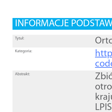
INFORMACJE PODSTA
Orto
Tytuł:
http
Kategoria:
cod
Zbi
Abstrakt:
otr
kra
LPI