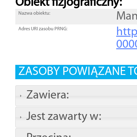
Obiekt fizjograficzny:
Man
Nazwa obiektu:
http
Adres URI zasobu PRNG:
000
ZASOBY POWIĄZANE T
Zawiera:
Jest zawarty w: