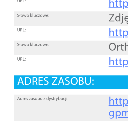
htt
URL:
Zdję
Słowo kluczowe:
htt
URL:
Ort
Słowo kluczowe:
http
URL:
ADRES ZASOBU:
http
Adres zasobu z dystrybucji:
gpm