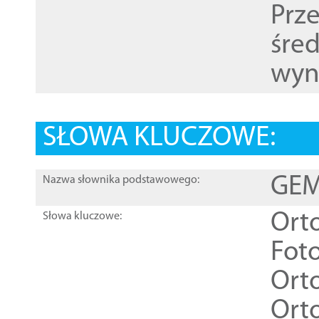
Prz
śre
wyn
SŁOWA KLUCZOWE:
GEME
Nazwa słownika podstawowego:
Ort
Słowa kluczowe:
Foto
Ort
Ort