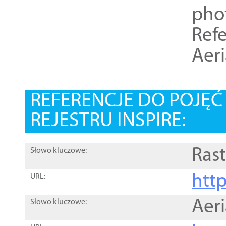
pho
Refe
Aer
REFERENCJE DO POJĘ
REJESTRU INSPIRE:
Rast
Słowo kluczowe:
htt
URL:
Aer
Słowo kluczowe: