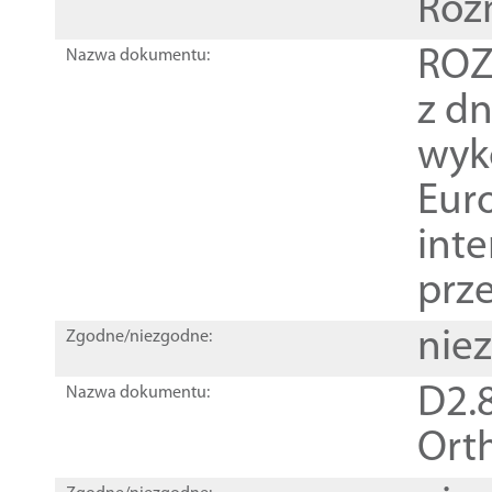
Roz
ROZ
Nazwa dokumentu:
z dn
wyk
Euro
inte
prz
nie
Zgodne/niezgodne:
D2.8
Nazwa dokumentu:
Orth