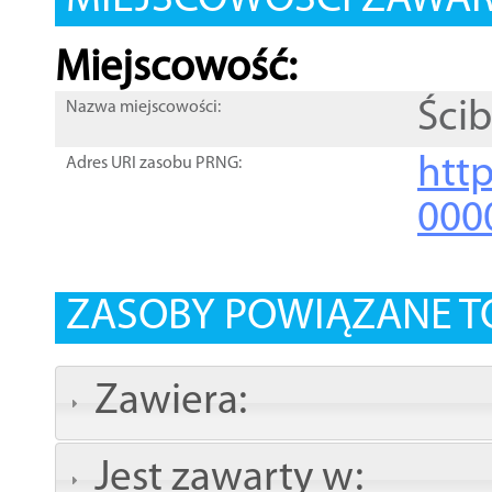
MIEJSCOWOŚCI ZAWART
Miejscowość:
Ścib
Nazwa miejscowości:
htt
Adres URI zasobu PRNG:
000
ZASOBY POWIĄZANE T
Zawiera:
Jest zawarty w: