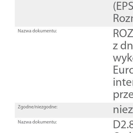
(EPS
Roz
ROZ
Nazwa dokumentu:
z dn
wyk
Euro
inte
prz
nie
Zgodne/niezgodne:
D2.8
Nazwa dokumentu: