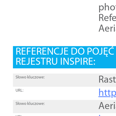
pho
Refe
Aer
REFERENCJE DO POJĘ
REJESTRU INSPIRE:
Rast
Słowo kluczowe:
htt
URL:
Aer
Słowo kluczowe: