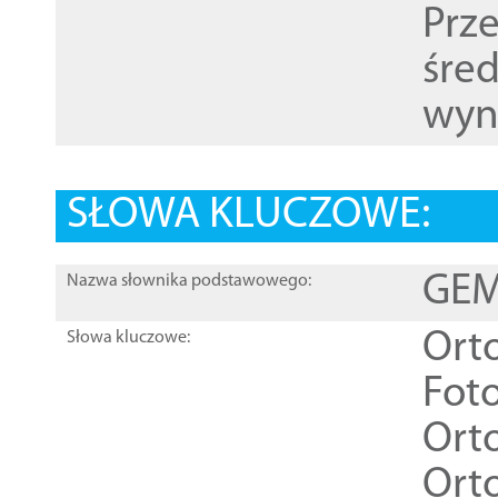
Prz
śre
wyn
SŁOWA KLUCZOWE:
GEME
Nazwa słownika podstawowego:
Ort
Słowa kluczowe:
Foto
Ort
Ort