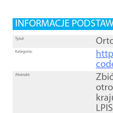
INFORMACJE PODSTA
Orto
Tytuł:
http
Kategoria:
cod
Zbi
Abstrakt:
otr
kra
LPI