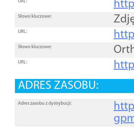
htt
URL:
Zdję
Słowo kluczowe:
htt
URL:
Ort
Słowo kluczowe:
http
URL:
ADRES ZASOBU:
http
Adres zasobu z dystrybucji:
gpm