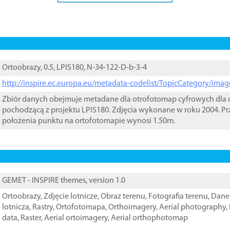
Ortoobrazy, 0.5, LPIS180, N-34-122-D-b-3-4
http://inspire.ec.europa.eu/metadata-codelist/TopicCategory/im
Zbiór danych obejmuje metadane dla otrofotomap cyfrowych dla o
pochodzącą z projektu LPIS180. Zdjęcia wykonane w roku 2004. Pr
położenia punktu na ortofotomapie wynosi 1.50m.
GEMET - INSPIRE themes, version 1.0
Ortoobrazy
,
Zdjęcie lotnicze
,
Obraz terenu
,
Fotografia terenu
,
Dane 
lotnicza
,
Rastry
,
Ortofotomapa
,
Orthoimagery
,
Aerial photography
,
data
,
Raster
,
Aerial ortoimagery
,
Aerial orthophotomap