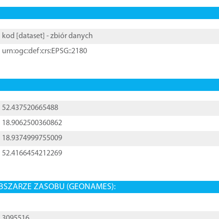
kod [
dataset
] - zbiór danych
urn:ogc:def:crs:EPSG::2180
52.437520665488
18.9062500360862
18.9374999755009
52.4166454212269
BSZARZE ZASOBU (GEONAMES):
3095516