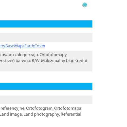
ageryBaseMapsEarthCover
bszaru całego kraju. Ortofotomapy
zestrzeń barwna: B/W. Maksymalny błąd średni
referencyjne
,
Ortofotogram
,
Ortofotomapa
Land image
,
Land photography
,
Referential