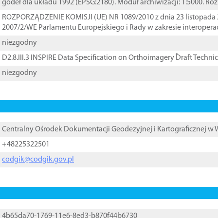
godeł dla układu 1992 (EPSG:2180). Moduł archiwizacji: 1:5000. Ro
ROZPORZĄDZENIE KOMISJI (UE) NR 1089/2010 z dnia 23 listopada 
2007/2/WE Parlamentu Europejskiego i Rady w zakresie interopera
niezgodny
D2.8.III.3 INSPIRE Data Specification on Orthoimagery ֠Draft Techni
niezgodny
Centralny Ośrodek Dokumentacji Geodezyjnej i Kartograficznej w
+48225322501
codgik@codgik.gov.pl
4b65da70-1769-11e6-8ed3-b870f44b6730