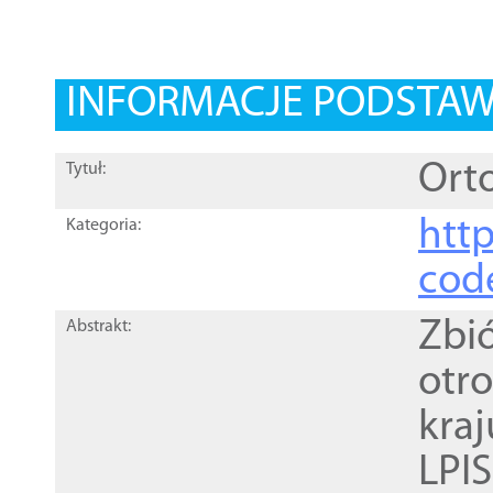
INFORMACJE PODSTA
Orto
Tytuł:
http
Kategoria:
cod
Zbi
Abstrakt:
otr
kra
LPI