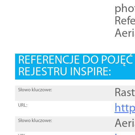
pho
Refe
Aer
REFERENCJE DO POJĘ
REJESTRU INSPIRE:
Rast
Słowo kluczowe:
htt
URL:
Aer
Słowo kluczowe: