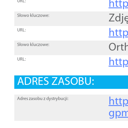
htt
URL:
Zdję
Słowo kluczowe:
htt
URL:
Ort
Słowo kluczowe:
http
URL:
ADRES ZASOBU:
http
Adres zasobu z dystrybucji:
gpm