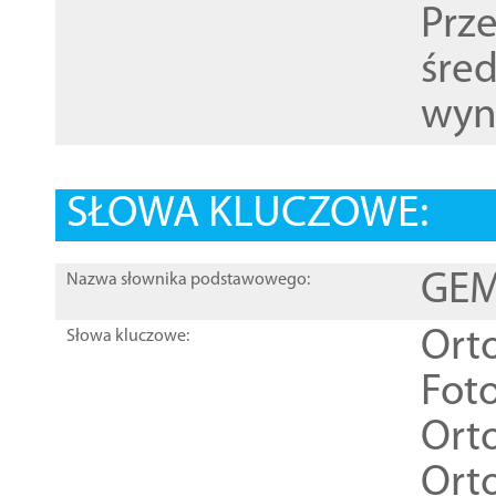
Prz
śre
wyn
SŁOWA KLUCZOWE:
GEME
Nazwa słownika podstawowego:
Ort
Słowa kluczowe:
Foto
Ort
Ort