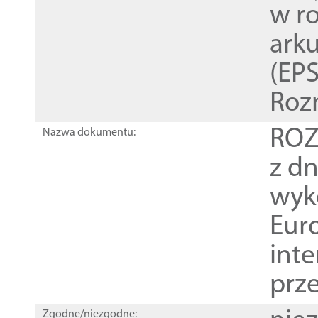
w r
ark
(EPS
Roz
ROZ
Nazwa dokumentu:
z dn
wyk
Euro
inte
prz
Zgodne/niezgodne: