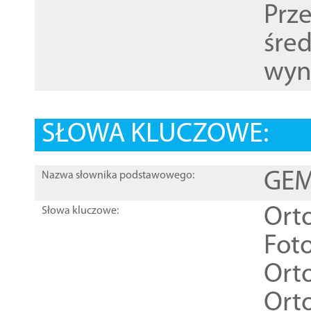
Prz
śre
wyn
SŁOWA KLUCZOWE:
GEME
Nazwa słownika podstawowego:
Ort
Słowa kluczowe:
Foto
Ort
Ort