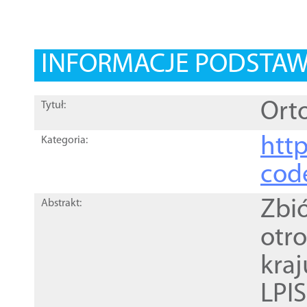
INFORMACJE PODSTA
Orto
Tytuł:
http
Kategoria:
cod
Zbi
Abstrakt:
otr
kra
LPI