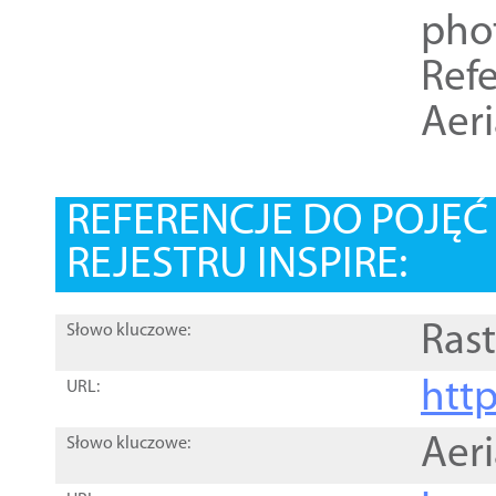
pho
Refe
Aer
REFERENCJE DO POJĘ
REJESTRU INSPIRE:
Rast
Słowo kluczowe:
htt
URL:
Aer
Słowo kluczowe: