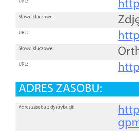
htt
URL:
Zdję
Słowo kluczowe:
htt
URL:
Ort
Słowo kluczowe:
http
URL:
ADRES ZASOBU:
http
Adres zasobu z dystrybucji:
gpm