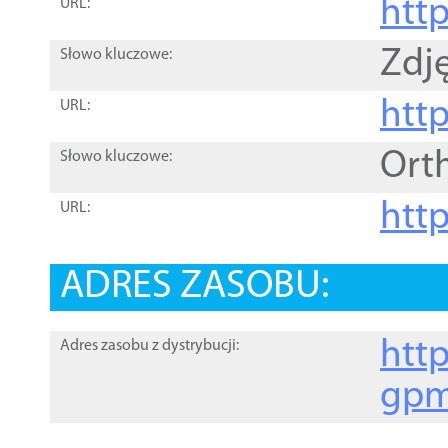
htt
URL:
Zdję
Słowo kluczowe:
htt
URL:
Ort
Słowo kluczowe:
http
URL:
ADRES ZASOBU:
http
Adres zasobu z dystrybucji:
gpm