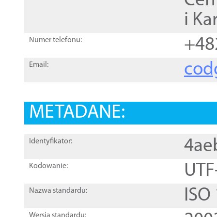
Cen
i Ka
+48
Numer telefonu:
cod
Email:
METADANE:
4ae
Identyfikator:
UTF
Kodowanie:
ISO
Nazwa standardu:
Wersja standardu: