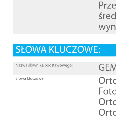
Prz
śre
wyn
SŁOWA KLUCZOWE:
GEME
Nazwa słownika podstawowego:
Ort
Słowa kluczowe:
Foto
Ort
Ort