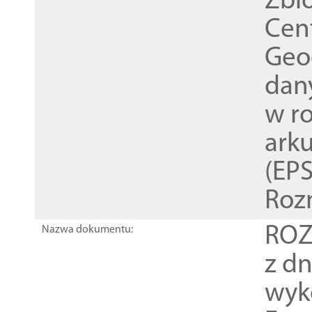
Zbi
Cen
Geod
dan
w r
ark
(EPS
Roz
ROZ
Nazwa dokumentu:
z dn
wyk