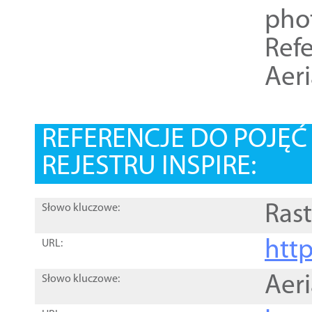
pho
Refe
Aer
REFERENCJE DO POJĘ
REJESTRU INSPIRE:
Rast
Słowo kluczowe:
htt
URL:
Aer
Słowo kluczowe: