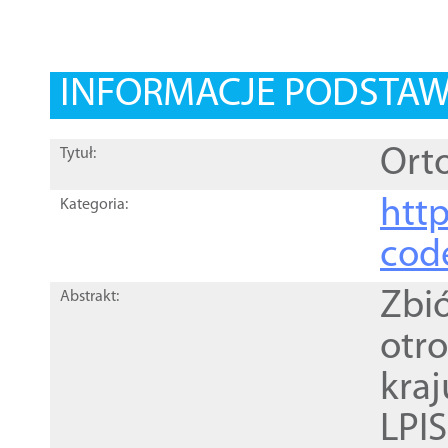
INFORMACJE PODSTA
Orto
Tytuł:
http
Kategoria:
cod
Zbi
Abstrakt:
otr
kra
LPI