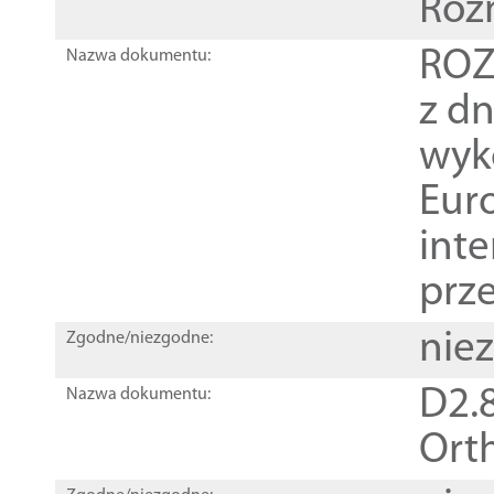
Roz
ROZ
Nazwa dokumentu:
z dn
wyk
Euro
inte
prz
nie
Zgodne/niezgodne:
D2.8
Nazwa dokumentu:
Orth