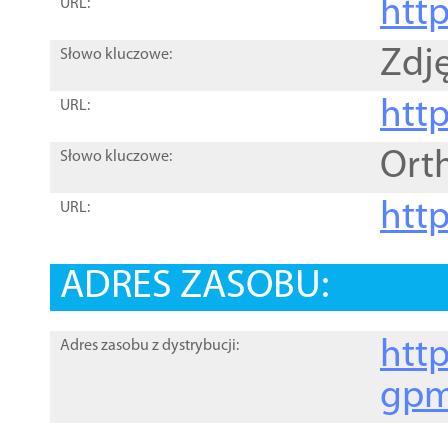
htt
URL:
Zdję
Słowo kluczowe:
htt
URL:
Ort
Słowo kluczowe:
http
URL:
ADRES ZASOBU:
http
Adres zasobu z dystrybucji:
gpm