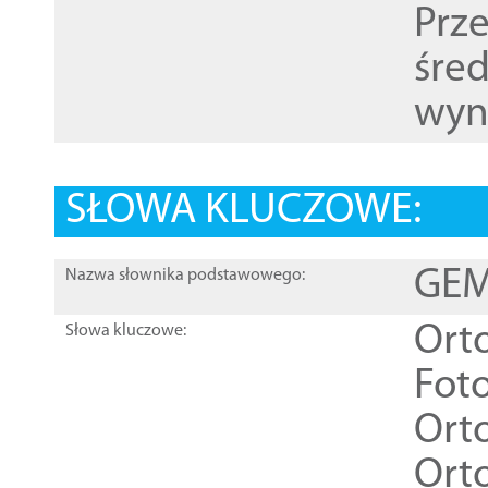
Prz
śre
wyn
SŁOWA KLUCZOWE:
GEME
Nazwa słownika podstawowego:
Ort
Słowa kluczowe:
Foto
Ort
Ort