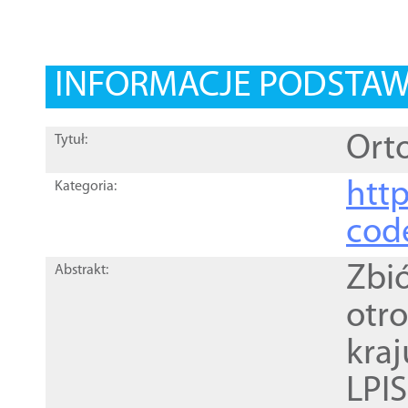
INFORMACJE PODSTA
Orto
Tytuł:
http
Kategoria:
cod
Zbi
Abstrakt:
otr
kra
LPI