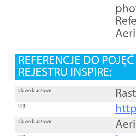
pho
Refe
Aer
REFERENCJE DO POJĘ
REJESTRU INSPIRE:
Rast
Słowo kluczowe:
htt
URL:
Aer
Słowo kluczowe: