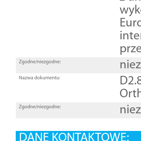
wyk
Euro
inte
prz
nie
Zgodne/niezgodne:
D2.8
Nazwa dokumentu:
Orth
nie
Zgodne/niezgodne:
DANE KONTAKTOWE: