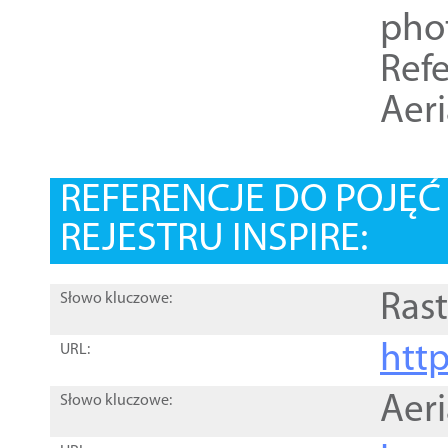
pho
Refe
Aer
REFERENCJE DO POJĘ
REJESTRU INSPIRE:
Rast
Słowo kluczowe:
htt
URL:
Aer
Słowo kluczowe: