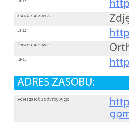
htt
URL:
Zdję
Słowo kluczowe:
htt
URL:
Ort
Słowo kluczowe:
http
URL:
ADRES ZASOBU:
http
Adres zasobu z dystrybucji:
gpm