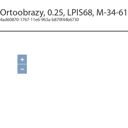
Ortoobrazy, 0.25, LPIS68, M-34-6
4ad60870-1767-11e6-963a-b870f44b6730
+
−