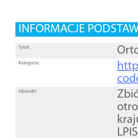
INFORMACJE PODSTA
Orto
Tytuł:
http
Kategoria:
cod
Zbi
Abstrakt:
otr
kra
LPI