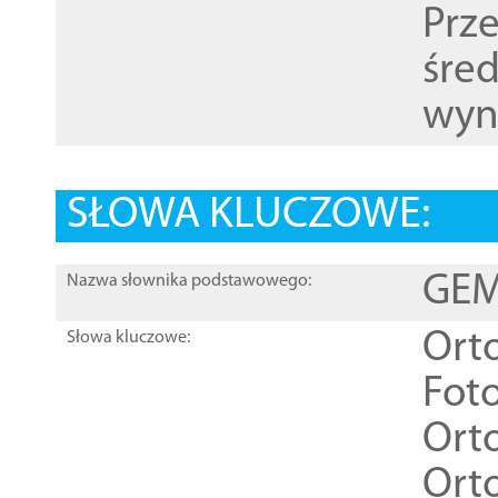
Prz
śre
wyn
SŁOWA KLUCZOWE:
GEME
Nazwa słownika podstawowego:
Ort
Słowa kluczowe:
Foto
Ort
Ort