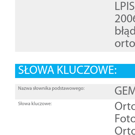
LPI
200
błąd
ort
SŁOWA KLUCZOWE:
GEME
Nazwa słownika podstawowego:
Ort
Słowa kluczowe:
Foto
Ort