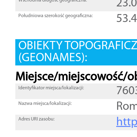
23.
Wschodnia długość geograficzna:
53.
Południowa szerokość geograficzna:
OBIEKTY TOPOGRAFIC
(GEONAMES):
Miejsce/miejscowość/ob
760
Identyfikator miejsca/lokalizacji:
Rom
Nazwa miejsca/lokalizacji:
htt
Adres URI zasobu: