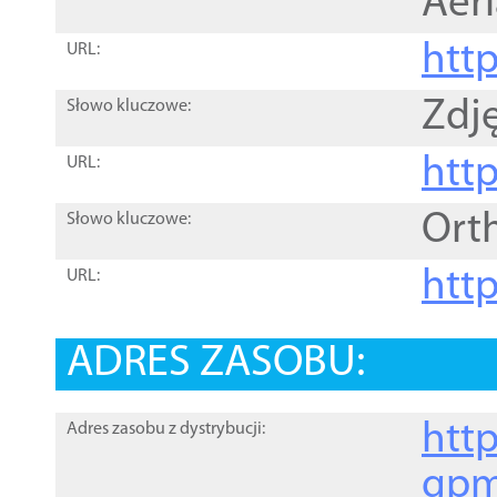
Aer
htt
URL:
Zdję
Słowo kluczowe:
htt
URL:
Ort
Słowo kluczowe:
http
URL:
ADRES ZASOBU:
http
Adres zasobu z dystrybucji:
gpm