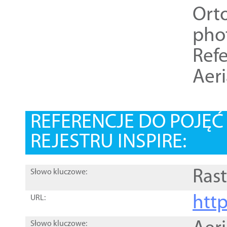
Ort
pho
Refe
Aer
REFERENCJE DO POJĘ
REJESTRU INSPIRE:
Rast
Słowo kluczowe:
htt
URL:
Słowo kluczowe: