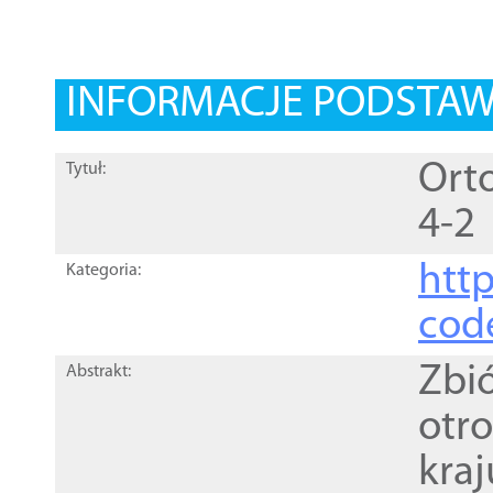
INFORMACJE PODSTA
Orto
Tytuł:
4-2
http
Kategoria:
cod
Zbi
Abstrakt:
otr
kra