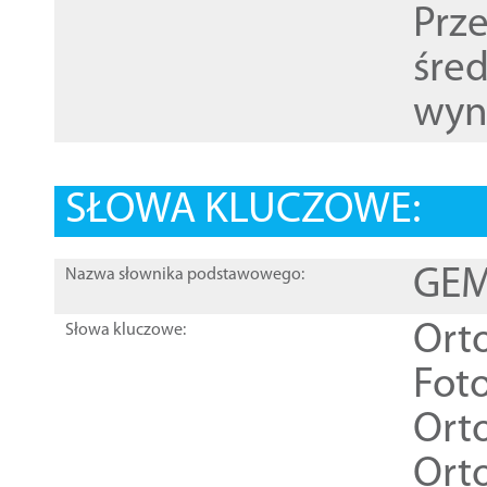
Prz
śre
wyn
SŁOWA KLUCZOWE:
GEME
Nazwa słownika podstawowego:
Ort
Słowa kluczowe:
Foto
Ort
Ort