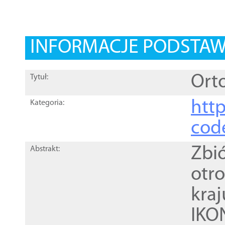
INFORMACJE PODSTA
Ort
Tytuł:
http
Kategoria:
cod
Zbi
Abstrakt:
otr
kra
IKO