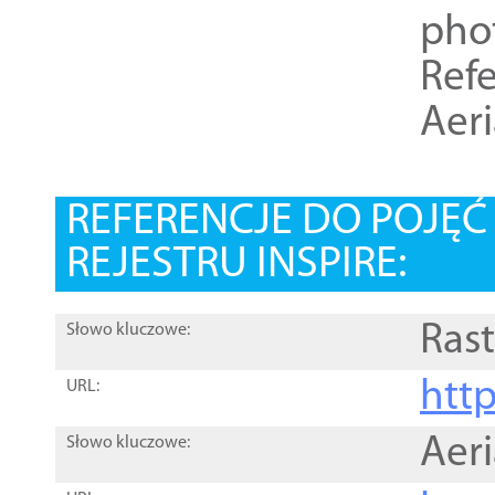
pho
Refe
Aer
REFERENCJE DO POJĘ
REJESTRU INSPIRE:
Rast
Słowo kluczowe:
htt
URL:
Aer
Słowo kluczowe: