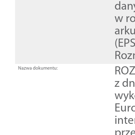
dan
w r
ark
(EPS
Roz
ROZ
Nazwa dokumentu:
z dn
wyk
Euro
inte
prz