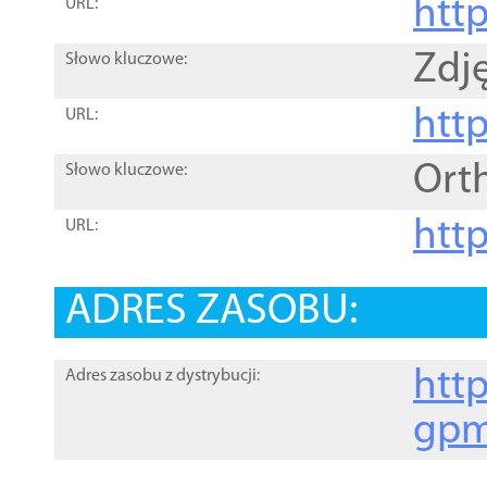
htt
URL:
Zdję
Słowo kluczowe:
htt
URL:
Ort
Słowo kluczowe:
http
URL:
ADRES ZASOBU:
http
Adres zasobu z dystrybucji:
gpm