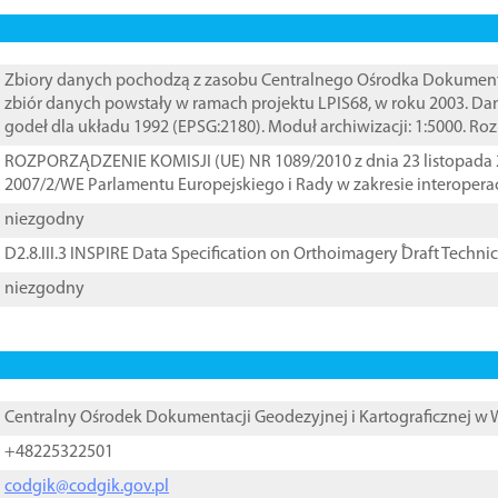
Zbiory danych pochodzą z zasobu Centralnego Ośrodka Dokumentacj
zbiór danych powstały w ramach projektu LPIS68, w roku 2003. D
godeł dla układu 1992 (EPSG:2180). Moduł archiwizacji: 1:5000. Ro
ROZPORZĄDZENIE KOMISJI (UE) NR 1089/2010 z dnia 23 listopada 
2007/2/WE Parlamentu Europejskiego i Rady w zakresie interopera
niezgodny
D2.8.III.3 INSPIRE Data Specification on Orthoimagery ֠Draft Techni
niezgodny
Centralny Ośrodek Dokumentacji Geodezyjnej i Kartograficznej w
+48225322501
codgik@codgik.gov.pl