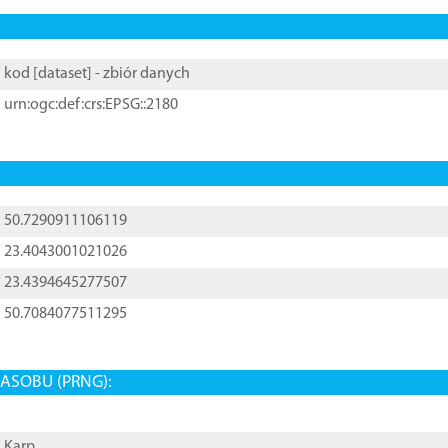
kod [
dataset
] - zbiór danych
urn:ogc:def:crs:EPSG::2180
50.7290911106119
23.4043001021026
23.4394645277507
50.7084077511295
ASOBU (PRNG):
Karp