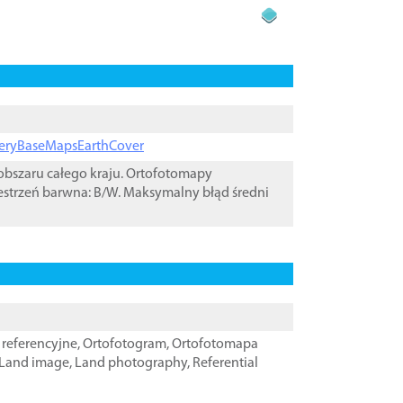
ageryBaseMapsEarthCover
bszaru całego kraju. Ortofotomapy
estrzeń barwna: B/W. Maksymalny błąd średni
referencyjne
,
Ortofotogram
,
Ortofotomapa
Land image
,
Land photography
,
Referential