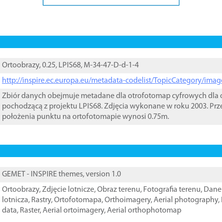
Ortoobrazy, 0.25, LPIS68, M-34-47-D-d-1-4
http://inspire.ec.europa.eu/metadata-codelist/TopicCategory/im
Zbiór danych obejmuje metadane dla otrofotomap cyfrowych dla o
pochodzącą z projektu LPIS68. Zdjęcia wykonane w roku 2003. Prz
położenia punktu na ortofotomapie wynosi 0.75m.
GEMET - INSPIRE themes, version 1.0
Ortoobrazy
,
Zdjęcie lotnicze
,
Obraz terenu
,
Fotografia terenu
,
Dane 
lotnicza
,
Rastry
,
Ortofotomapa
,
Orthoimagery
,
Aerial photography
,
data
,
Raster
,
Aerial ortoimagery
,
Aerial orthophotomap