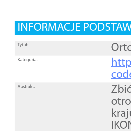
INFORMACJE PODSTA
Orto
Tytuł:
http
Kategoria:
cod
Zbi
Abstrakt:
otr
kra
IKO