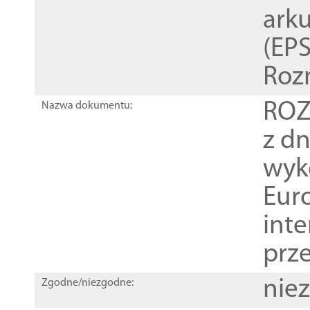
ark
(EPS
Roz
ROZ
Nazwa dokumentu:
z dn
wyk
Euro
inte
prz
nie
Zgodne/niezgodne: