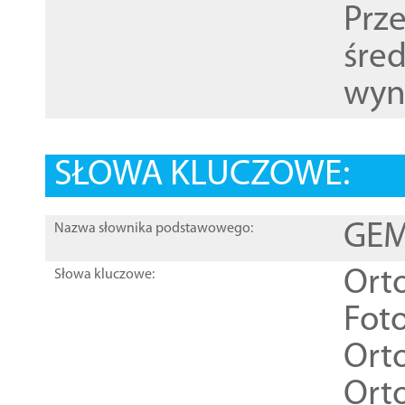
Prz
śre
wyn
SŁOWA KLUCZOWE:
GEME
Nazwa słownika podstawowego:
Ort
Słowa kluczowe:
Foto
Ort
Ort