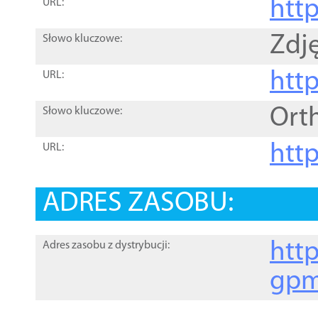
htt
URL:
Zdję
Słowo kluczowe:
htt
URL:
Ort
Słowo kluczowe:
http
URL:
ADRES ZASOBU:
http
Adres zasobu z dystrybucji:
gpm