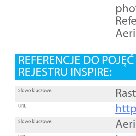
pho
Refe
Aer
REFERENCJE DO POJĘ
REJESTRU INSPIRE:
Rast
Słowo kluczowe:
htt
URL:
Aer
Słowo kluczowe: