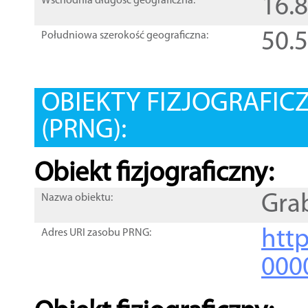
16.
Wschodnia długość geograficzna:
50.
Południowa szerokość geograficzna:
OBIEKTY FIZJOGRAFIC
(PRNG):
Obiekt fizjograficzny:
Gra
Nazwa obiektu:
http
Adres URI zasobu PRNG:
000