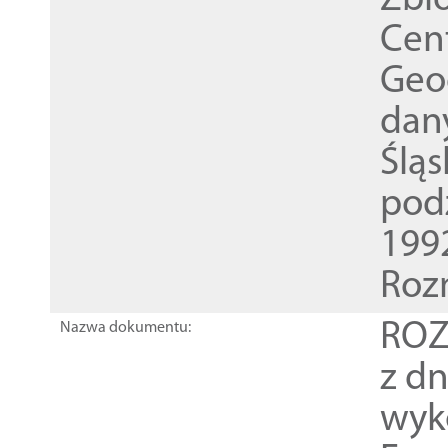
Zbi
Cen
Geod
dan
Ślą
pod
1992
Roz
ROZ
Nazwa dokumentu:
z dn
wyk