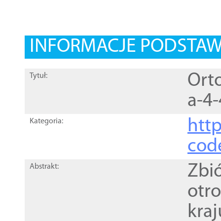
INFORMACJE PODSTA
Orto
Tytuł:
a-4-
http
Kategoria:
cod
Zbi
Abstrakt:
otr
kra