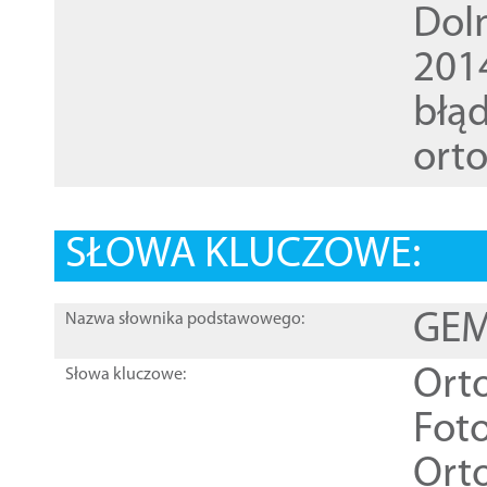
Dol
201
błąd
ort
SŁOWA KLUCZOWE:
GEME
Nazwa słownika podstawowego:
Ort
Słowa kluczowe:
Foto
Ort