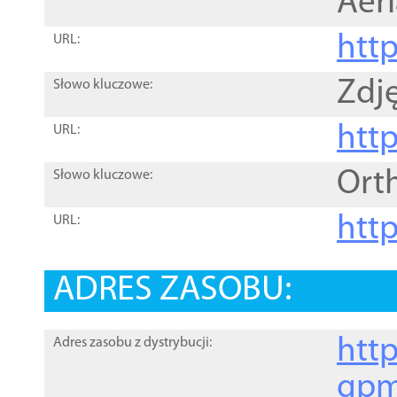
Aer
htt
URL:
Zdję
Słowo kluczowe:
htt
URL:
Ort
Słowo kluczowe:
http
URL:
ADRES ZASOBU:
http
Adres zasobu z dystrybucji:
gpm