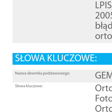
LPI
200
błąd
ort
SŁOWA KLUCZOWE:
GEME
Nazwa słownika podstawowego:
Ort
Słowa kluczowe:
Foto
Ort