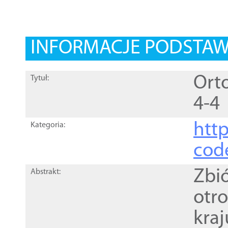
INFORMACJE PODSTA
Orto
Tytuł:
4-4
http
Kategoria:
cod
Zbi
Abstrakt:
otr
kra