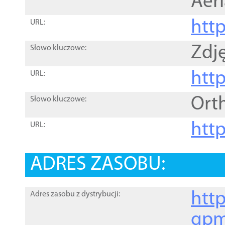
Aer
htt
URL:
Zdję
Słowo kluczowe:
htt
URL:
Ort
Słowo kluczowe:
http
URL:
ADRES ZASOBU:
http
Adres zasobu z dystrybucji:
gpm