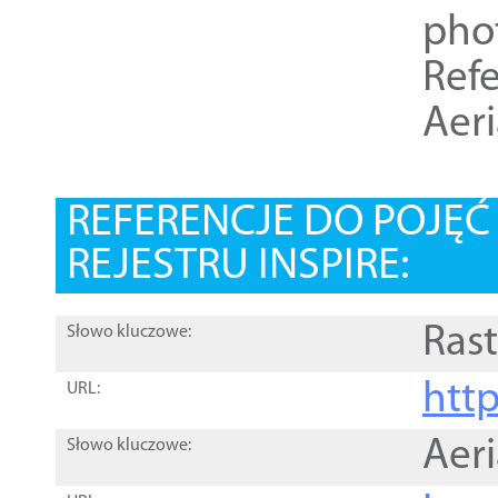
pho
Refe
Aer
REFERENCJE DO POJĘ
REJESTRU INSPIRE:
Rast
Słowo kluczowe:
htt
URL:
Aer
Słowo kluczowe: