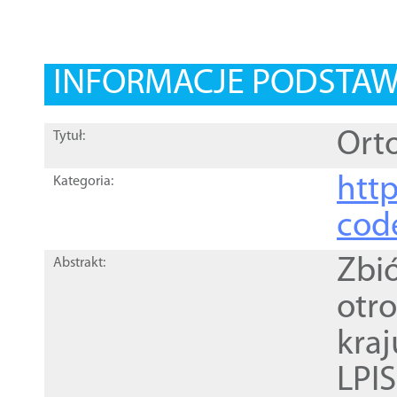
INFORMACJE PODSTA
Orto
Tytuł:
http
Kategoria:
cod
Zbi
Abstrakt:
otr
kra
LPI