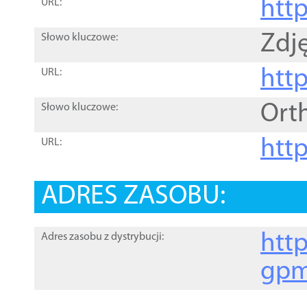
htt
URL:
Zdję
Słowo kluczowe:
htt
URL:
Ort
Słowo kluczowe:
http
URL:
ADRES ZASOBU:
http
Adres zasobu z dystrybucji:
gpm