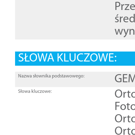
Prz
śre
wyn
SŁOWA KLUCZOWE:
GEME
Nazwa słownika podstawowego:
Ort
Słowa kluczowe:
Foto
Ort
Ort