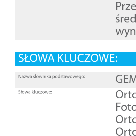
Prz
śre
wyn
SŁOWA KLUCZOWE:
GEME
Nazwa słownika podstawowego:
Ort
Słowa kluczowe:
Foto
Ort
Ort