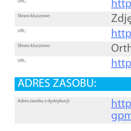
htt
URL:
Zdję
Słowo kluczowe:
htt
URL:
Ort
Słowo kluczowe:
http
URL:
ADRES ZASOBU:
http
Adres zasobu z dystrybucji:
gpm