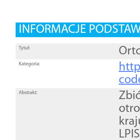
INFORMACJE PODSTA
Orto
Tytuł:
http
Kategoria:
cod
Zbi
Abstrakt:
otr
kra
LPI