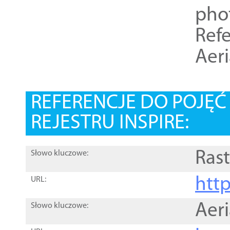
pho
Refe
Aer
REFERENCJE DO POJĘ
REJESTRU INSPIRE:
Rast
Słowo kluczowe:
htt
URL:
Aer
Słowo kluczowe: