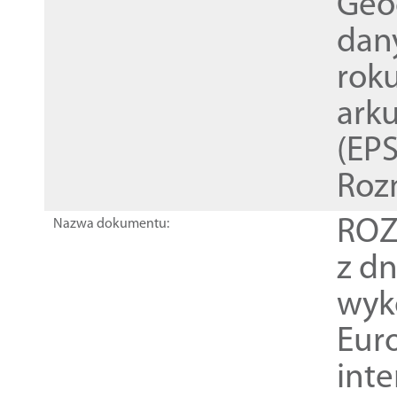
Geod
dan
rok
ark
(EPS
Roz
ROZ
Nazwa dokumentu:
z dn
wyk
Euro
inte