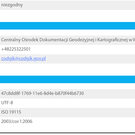
niezgodny
Centralny Ośrodek Dokumentacji Geodezyjnej i Kartograficznej w
+48225322501
codgik@codgik.gov.pl
47c8dd8f-1769-11e6-8d4e-b870f44b6730
UTF-8
ISO 19115
2003/cor.1:2006