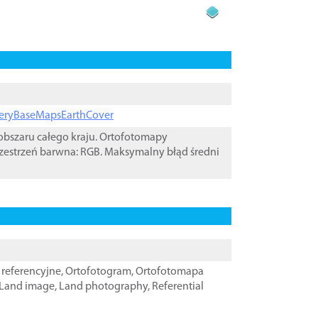
ageryBaseMapsEarthCover
bszaru całego kraju. Ortofotomapy
zestrzeń barwna: RGB. Maksymalny błąd średni
referencyjne
,
Ortofotogram
,
Ortofotomapa
Land image
,
Land photography
,
Referential