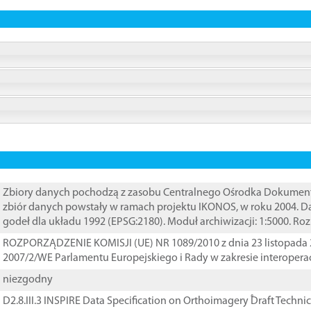
Zbiory danych pochodzą z zasobu Centralnego Ośrodka Dokumentacj
zbiór danych powstały w ramach projektu IKONOS, w roku 2004. D
godeł dla układu 1992 (EPSG:2180). Moduł archiwizacji: 1:5000. Ro
ROZPORZĄDZENIE KOMISJI (UE) NR 1089/2010 z dnia 23 listopada 
2007/2/WE Parlamentu Europejskiego i Rady w zakresie interopera
niezgodny
D2.8.III.3 INSPIRE Data Specification on Orthoimagery ֠Draft Techni