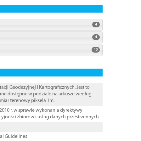
4
4
10
i Geodezyjnej i Kartograficznych. Jest to
ane dostępne w podziale na arkusze według
zmiar terenowy piksela 1m.
2010 r. w sprawie wykonania dyrektywy
cyjności zbiorów i usług danych przestrzennych
cal Guidelines