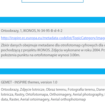
Ortoobrazy, 1, IKONOS, N-34-95-B-d-4-2
http://inspire.ec.europa.eu/metadata-codelist/TopicCategory/im
Zbiór danych obejmuje metadane dla otrofotomap cyfrowych dla o
pochodzącą z projektu IKONOS. Zdjęcia wykonane w roku 2004. Pr
położenia punktu na ortofotomapie wynosi 3.00m.
GEMET - INSPIRE themes, version 1.0
Ortoobrazy
,
Zdjęcie lotnicze
,
Obraz terenu
,
Fotografia terenu
,
Dane 
lotnicza
,
Rastry
,
Ortofotomapa
,
Orthoimagery
,
Aerial photography
,
data
,
Raster
,
Aerial ortoimagery
,
Aerial orthophotomap