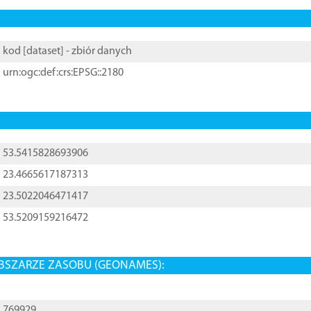
kod [
dataset
] - zbiór danych
urn:ogc:def:crs:EPSG::2180
53.5415828693906
23.4665617187313
23.5022046471417
53.5209159216472
BSZARZE ZASOBU (GEONAMES):
769929