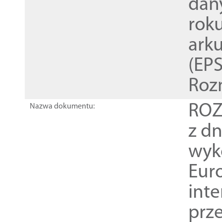
dan
rok
ark
(EPS
Roz
ROZ
Nazwa dokumentu:
z dn
wyk
Euro
inte
prz