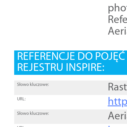
pho
Refe
Aer
REFERENCJE DO POJĘ
REJESTRU INSPIRE:
Rast
Słowo kluczowe:
htt
URL:
Aer
Słowo kluczowe: