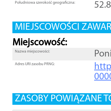
52.
Południowa szerokość geograficzna:
MIEJSCOWOŚCI ZAWART
Miejscowość:
Pon
Nazwa miejscowości:
htt
Adres URI zasobu PRNG:
000
ZASOBY POWIĄZANE T