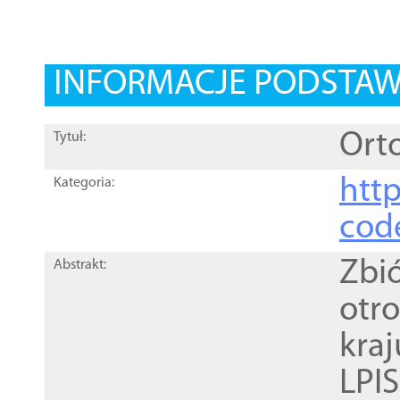
INFORMACJE PODSTA
Orto
Tytuł:
http
Kategoria:
cod
Zbi
Abstrakt:
otr
kra
LPI