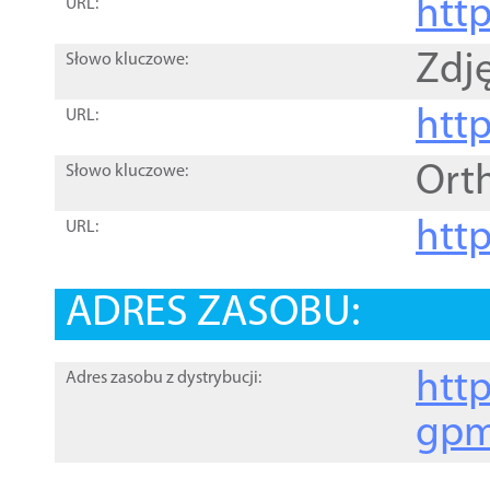
htt
URL:
Zdję
Słowo kluczowe:
htt
URL:
Ort
Słowo kluczowe:
http
URL:
ADRES ZASOBU:
http
Adres zasobu z dystrybucji:
gpm