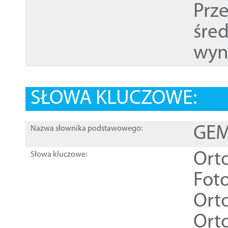
Prz
śre
wyn
SŁOWA KLUCZOWE:
GEME
Nazwa słownika podstawowego:
Ort
Słowa kluczowe:
Foto
Ort
Ort