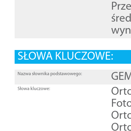
Prz
śre
wyn
SŁOWA KLUCZOWE:
GEME
Nazwa słownika podstawowego:
Ort
Słowa kluczowe:
Foto
Ort
Ort