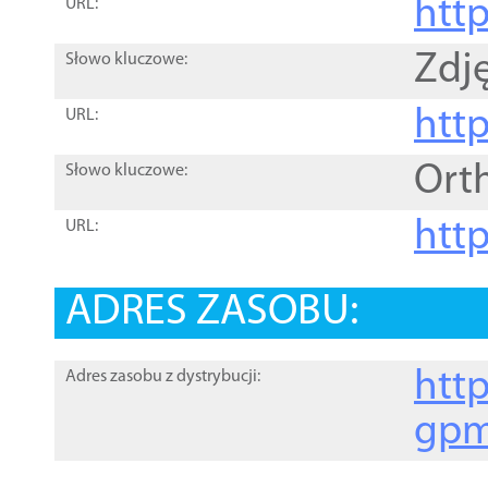
htt
URL:
Zdję
Słowo kluczowe:
htt
URL:
Ort
Słowo kluczowe:
http
URL:
ADRES ZASOBU:
http
Adres zasobu z dystrybucji:
gpm