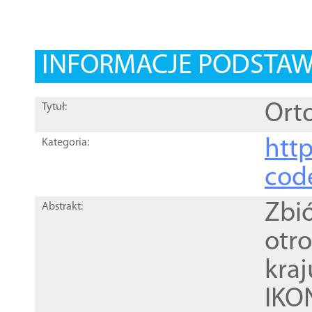
INFORMACJE PODSTA
Ort
Tytuł:
http
Kategoria:
cod
Zbi
Abstrakt:
otr
kra
IKO