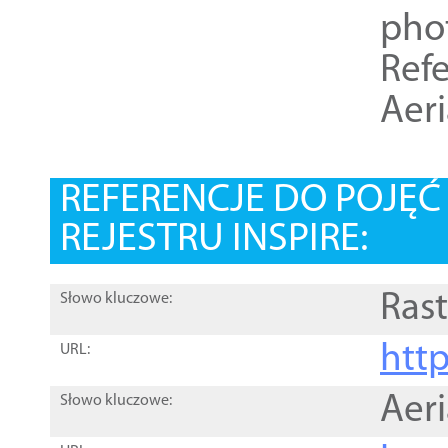
pho
Refe
Aer
REFERENCJE DO POJĘ
REJESTRU INSPIRE:
Rast
Słowo kluczowe:
htt
URL:
Aer
Słowo kluczowe: