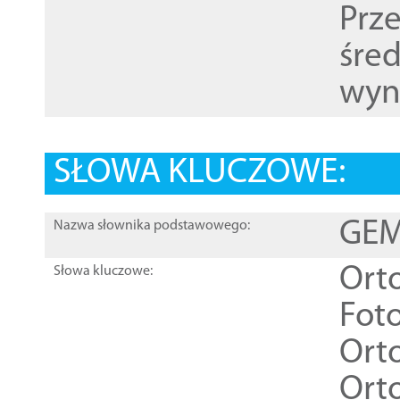
Prz
śre
wyn
SŁOWA KLUCZOWE:
GEME
Nazwa słownika podstawowego:
Ort
Słowa kluczowe:
Foto
Ort
Ort