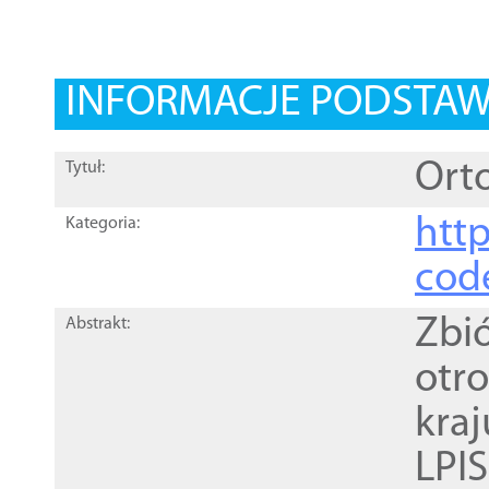
INFORMACJE PODSTA
Orto
Tytuł:
http
Kategoria:
cod
Zbi
Abstrakt:
otr
kra
LPI