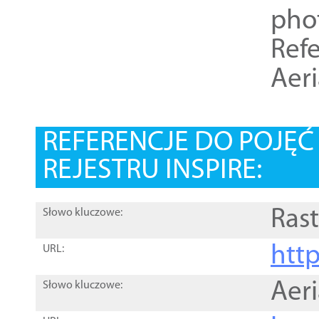
pho
Refe
Aer
REFERENCJE DO POJĘ
REJESTRU INSPIRE:
Rast
Słowo kluczowe:
htt
URL:
Aer
Słowo kluczowe: