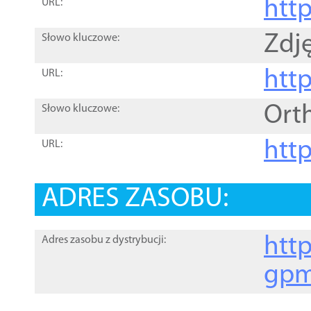
htt
URL:
Zdję
Słowo kluczowe:
htt
URL:
Ort
Słowo kluczowe:
http
URL:
ADRES ZASOBU:
http
Adres zasobu z dystrybucji:
gpm