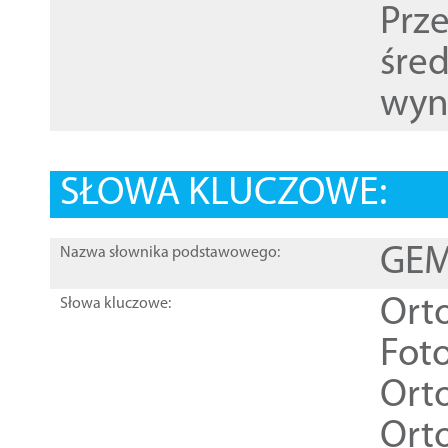
Prz
śre
wyn
SŁOWA KLUCZOWE:
GEME
Nazwa słownika podstawowego:
Ort
Słowa kluczowe:
Foto
Ort
Ort