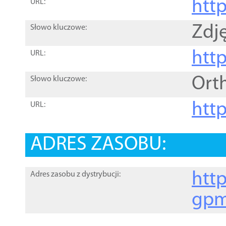
htt
URL:
Zdję
Słowo kluczowe:
htt
URL:
Ort
Słowo kluczowe:
http
URL:
ADRES ZASOBU:
http
Adres zasobu z dystrybucji:
gpm