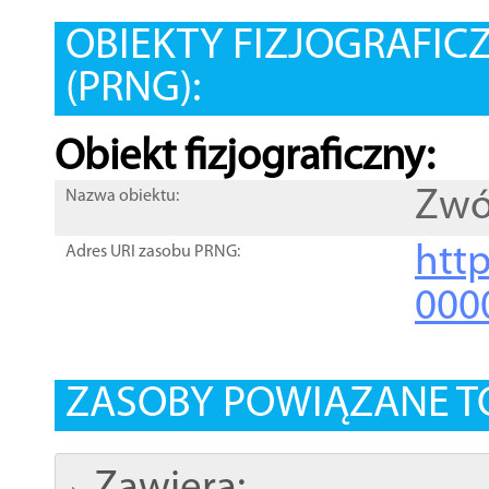
OBIEKTY FIZJOGRAFIC
(PRNG):
Obiekt fizjograficzny:
Zwó
Nazwa obiektu:
http
Adres URI zasobu PRNG:
000
ZASOBY POWIĄZANE T