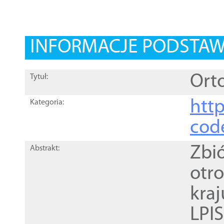
INFORMACJE PODSTA
Orto
Tytuł:
http
Kategoria:
cod
Zbi
Abstrakt:
otr
kra
LPI