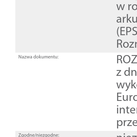
w r
ark
(EPS
Roz
ROZ
Nazwa dokumentu:
z dn
wyk
Euro
inte
prz
Zgodne/niezgodne: