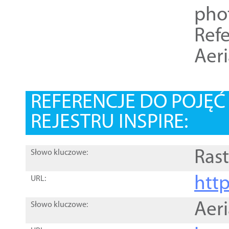
pho
Refe
Aer
REFERENCJE DO POJĘ
REJESTRU INSPIRE:
Rast
Słowo kluczowe:
htt
URL:
Aer
Słowo kluczowe: