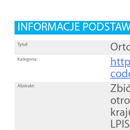
INFORMACJE PODSTA
Orto
Tytuł:
http
Kategoria:
cod
Zbi
Abstrakt:
otr
kra
LPI