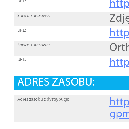
htt
URL:
Zdję
Słowo kluczowe:
htt
URL:
Ort
Słowo kluczowe:
http
URL:
ADRES ZASOBU:
http
Adres zasobu z dystrybucji:
gpm