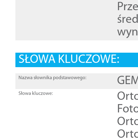
Prz
śre
wyn
SŁOWA KLUCZOWE:
GEME
Nazwa słownika podstawowego:
Ort
Słowa kluczowe:
Foto
Ort
Ort