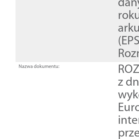
dan
rok
ark
(EPS
Roz
ROZ
Nazwa dokumentu:
z dn
wyk
Euro
inte
prz