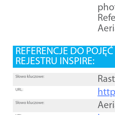
pho
Refe
Aer
REFERENCJE DO POJĘ
REJESTRU INSPIRE:
Rast
Słowo kluczowe:
htt
URL:
Aer
Słowo kluczowe: