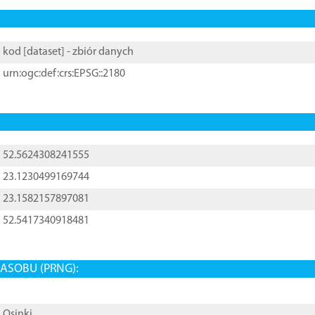
kod [
dataset
] - zbiór danych
urn:ogc:def:crs:EPSG::2180
52.5624308241555
23.1230499169744
23.1582157897081
52.5417340918481
ASOBU (PRNG):
Osinki