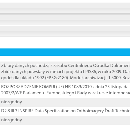
Zbiory danych pochodzą z zasobu Centralnego Ośrodka Dokumentacj
zbiór danych powstały w ramach projektu LPIS86, w roku 2009. D
godeł dla układu 1992 (EPSG:2180). Moduł archiwizacji: 1:5000. Ro
ROZPORZĄDZENIE KOMISJI (UE) NR 1089/2010 z dnia 23 listopada 
2007/2/WE Parlamentu Europejskiego i Rady w zakresie interopera
niezgodny
D2.8.III.3 INSPIRE Data Specification on Orthoimagery ֠Draft Techni
niezgodny