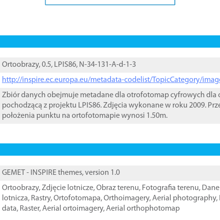
Ortoobrazy, 0.5, LPIS86, N-34-131-A-d-1-3
http://inspire.ec.europa.eu/metadata-codelist/TopicCategory/im
Zbiór danych obejmuje metadane dla otrofotomap cyfrowych dla o
pochodzącą z projektu LPIS86. Zdjęcia wykonane w roku 2009. Prz
położenia punktu na ortofotomapie wynosi 1.50m.
GEMET - INSPIRE themes, version 1.0
Ortoobrazy
,
Zdjęcie lotnicze
,
Obraz terenu
,
Fotografia terenu
,
Dane 
lotnicza
,
Rastry
,
Ortofotomapa
,
Orthoimagery
,
Aerial photography
,
data
,
Raster
,
Aerial ortoimagery
,
Aerial orthophotomap