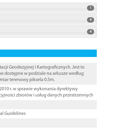
1
4
4
i Geodezyjnej i Kartograficznych. Jest to
ane dostępne w podziale na arkusze według
zmiar terenowy piksela 0.5m.
2010 r. w sprawie wykonania dyrektywy
cyjności zbiorów i usług danych przestrzennych
cal Guidelines