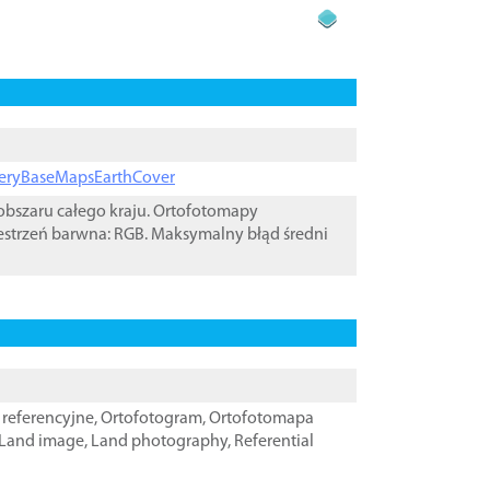
ageryBaseMapsEarthCover
bszaru całego kraju. Ortofotomapy
estrzeń barwna: RGB. Maksymalny błąd średni
referencyjne
,
Ortofotogram
,
Ortofotomapa
Land image
,
Land photography
,
Referential