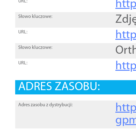
htt
URL:
Zdję
Słowo kluczowe:
htt
URL:
Ort
Słowo kluczowe:
http
URL:
ADRES ZASOBU:
http
Adres zasobu z dystrybucji:
gpm