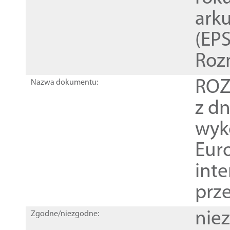
ark
(EPS
Roz
ROZ
Nazwa dokumentu:
z dn
wyk
Euro
inte
prz
nie
Zgodne/niezgodne: