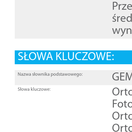
Prz
śre
wyn
SŁOWA KLUCZOWE:
GEME
Nazwa słownika podstawowego:
Ort
Słowa kluczowe:
Foto
Ort
Ort