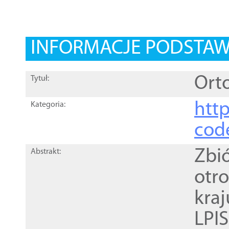
INFORMACJE PODSTA
Orto
Tytuł:
http
Kategoria:
cod
Zbi
Abstrakt:
otr
kra
LPI