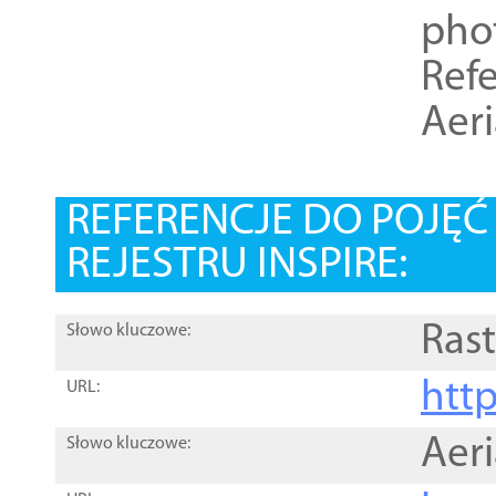
pho
Refe
Aer
REFERENCJE DO POJĘ
REJESTRU INSPIRE:
Rast
Słowo kluczowe:
htt
URL:
Aer
Słowo kluczowe: