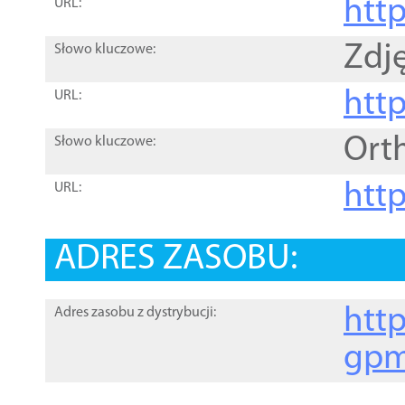
htt
URL:
Zdję
Słowo kluczowe:
htt
URL:
Ort
Słowo kluczowe:
http
URL:
ADRES ZASOBU:
http
Adres zasobu z dystrybucji:
gpm