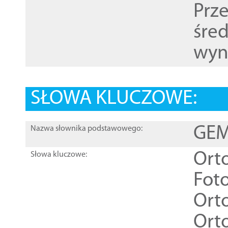
Prz
śre
wyn
SŁOWA KLUCZOWE:
GEME
Nazwa słownika podstawowego:
Ort
Słowa kluczowe:
Foto
Ort
Ort