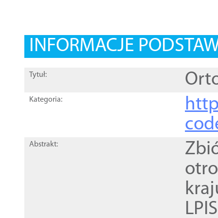
INFORMACJE PODSTA
Orto
Tytuł:
http
Kategoria:
cod
Zbi
Abstrakt:
otr
kra
LPI