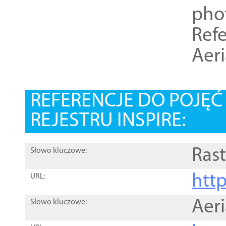
pho
Refe
Aer
REFERENCJE DO POJĘ
REJESTRU INSPIRE:
Rast
Słowo kluczowe:
htt
URL:
Aer
Słowo kluczowe: