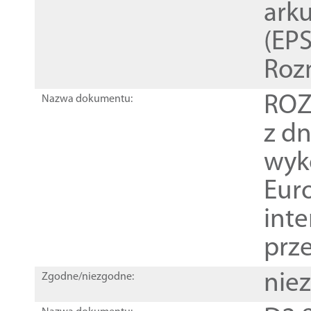
ark
(EPS
Roz
ROZ
Nazwa dokumentu:
z dn
wyk
Euro
inte
prz
nie
Zgodne/niezgodne: