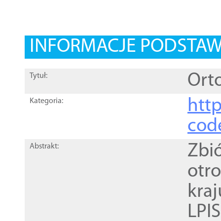
INFORMACJE PODSTA
Orto
Tytuł:
http
Kategoria:
cod
Zbi
Abstrakt:
otr
kra
LPI