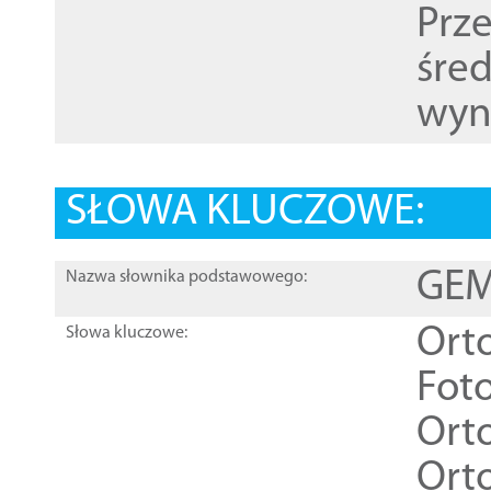
Prz
śre
wyn
SŁOWA KLUCZOWE:
GEME
Nazwa słownika podstawowego:
Ort
Słowa kluczowe:
Foto
Ort
Ort