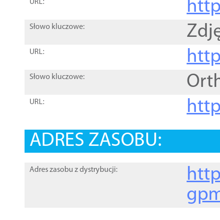
htt
URL:
Zdję
Słowo kluczowe:
htt
URL:
Ort
Słowo kluczowe:
http
URL:
ADRES ZASOBU:
http
Adres zasobu z dystrybucji:
gpm