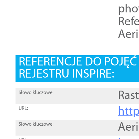
pho
Refe
Aer
REFERENCJE DO POJĘ
REJESTRU INSPIRE:
Rast
Słowo kluczowe:
htt
URL:
Aer
Słowo kluczowe: