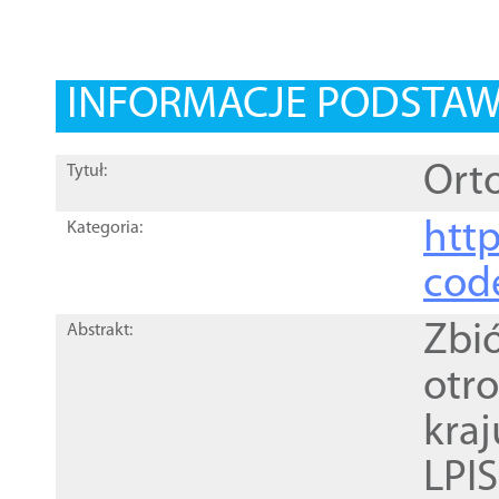
INFORMACJE PODSTA
Orto
Tytuł:
http
Kategoria:
cod
Zbi
Abstrakt:
otr
kra
LPI