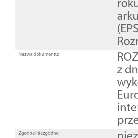
rok
ark
(EPS
Roz
ROZ
Nazwa dokumentu:
z dn
wyk
Euro
inte
prz
nie
Zgodne/niezgodne: