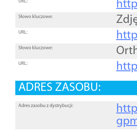
htt
URL:
Zdję
Słowo kluczowe:
htt
URL:
Ort
Słowo kluczowe:
http
URL:
ADRES ZASOBU:
http
Adres zasobu z dystrybucji:
gpm