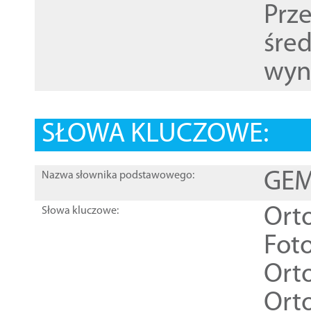
Prz
śre
wyn
SŁOWA KLUCZOWE:
GEME
Nazwa słownika podstawowego:
Ort
Słowa kluczowe:
Foto
Ort
Ort