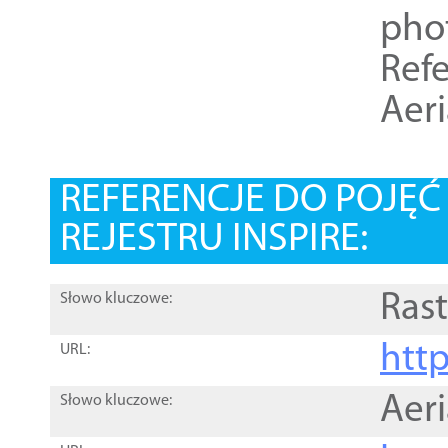
pho
Refe
Aer
REFERENCJE DO POJĘ
REJESTRU INSPIRE:
Rast
Słowo kluczowe:
htt
URL:
Aer
Słowo kluczowe: