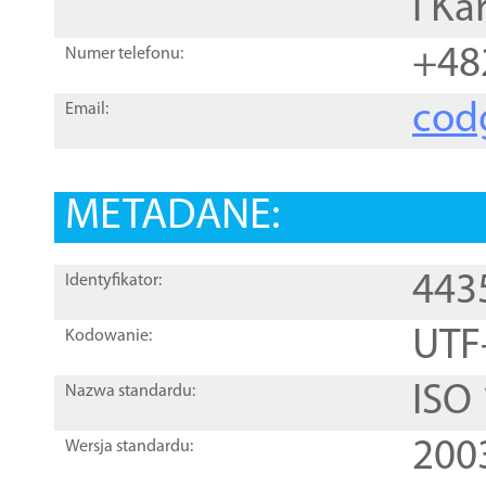
i Ka
+48
Numer telefonu:
cod
Email:
METADANE:
443
Identyfikator:
UTF
Kodowanie:
ISO
Nazwa standardu:
200
Wersja standardu: