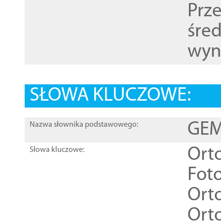
Prz
śre
wyn
SŁOWA KLUCZOWE:
GEME
Nazwa słownika podstawowego:
Ort
Słowa kluczowe:
Foto
Ort
Ort