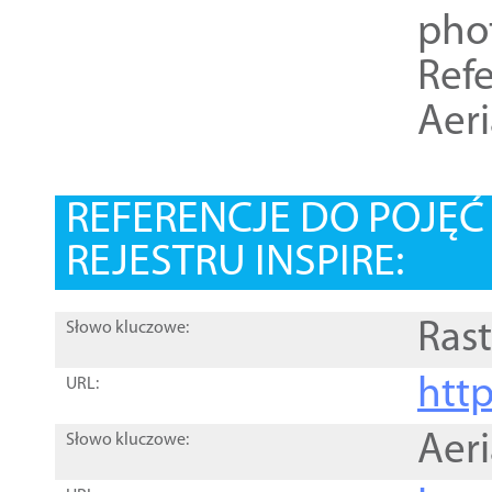
pho
Refe
Aer
REFERENCJE DO POJĘ
REJESTRU INSPIRE:
Rast
Słowo kluczowe:
htt
URL:
Aer
Słowo kluczowe: