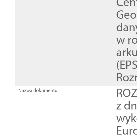
Cen
Geod
dan
w r
ark
(EPS
Roz
ROZ
Nazwa dokumentu:
z dn
wyk
Euro