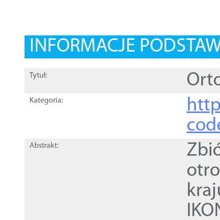
INFORMACJE PODSTA
Ort
Tytuł:
http
Kategoria:
cod
Zbi
Abstrakt:
otr
kra
IKO