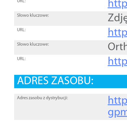
htt
URL:
Zdję
Słowo kluczowe:
htt
URL:
Ort
Słowo kluczowe:
http
URL:
ADRES ZASOBU:
http
Adres zasobu z dystrybucji:
gpm